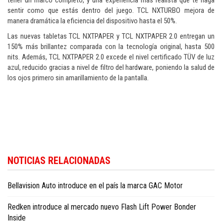
tener un marco completo, y una experiencia más realista que te haga
sentir como que estás dentro del juego. TCL NXTURBO mejora de
manera dramática la eficiencia del dispositivo hasta el 50%.
Las nuevas tabletas TCL NXTPAPER y TCL NXTPAPER 2.0 entregan un
150% más brillantez comparada con la tecnología original, hasta 500
nits. Además, TCL NXTPAPER 2.0 excede el nivel certificado TÜV de luz
azul, reducido gracias a nivel de filtro del hardware, poniendo la salud de
los ojos primero sin amarillamiento de la pantalla.
Manténgase informado sobre innovación y tecnología en
Dominican Republ
NOTICIAS RELACIONADAS
technology news in English
.
Bellavision Auto introduce en el país la marca GAC Motor
Redken introduce al mercado nuevo Flash Lift Power Bonder
Inside