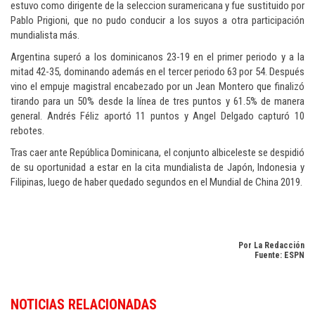
estuvo como dirigente de la seleccion suramericana y fue sustituido por
Pablo Prigioni, que no pudo conducir a los suyos a otra participación
mundialista más.
Argentina superó a los dominicanos 23-19 en el primer periodo y a la
mitad 42-35, dominando además en el tercer periodo 63 por 54. Después
vino el empuje magistral encabezado por un Jean Montero que finalizó
tirando para un 50% desde la línea de tres puntos y 61.5% de manera
general. Andrés Féliz aportó 11 puntos y Angel Delgado capturó 10
rebotes.
Tras caer ante República Dominicana, el conjunto albiceleste se despidió
de su oportunidad a estar en la cita mundialista de Japón, Indonesia y
Filipinas, luego de haber quedado segundos en el Mundial de China 2019.
Por La Redacción
Fuente: ESPN
Descubra la actualidad deportiva en
Dominican Republic sports news in
NOTICIAS RELACIONADAS
English
.