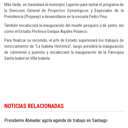
Más tarde, se trasladará al municipio Luperón para visitar el programa de
la Direccion General de Proyectos Estratégicos y Especiales de la
Presidencia (Propeep) a desarrollarse en la escuela Pedro Pina.
También encabezará la inauguración del muelle pesquero y de yates, así
como el Estadio Profesor Enrique Aquiles Polanco.
Para finalizar su recorrido, el jefe de Estado supervisará los trabajos de
remozamiento de “La Isabela Histórica”, luego presidirá la inauguración
de carreteras y puentes y encabezará la inauguración de la Parroquia
Santa Isabel en Villa Isabela.
Para conocer más noticias sobre la República Dominicana, visite
Dominica
NOTICIAS RELACIONADAS
Republic news in English
.
Presidente Abinader agota agenda de trabajo en Santiago