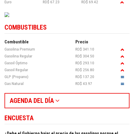
Euro
RD$ 67.23
RD$ 69.42
COMBUSTIBLES
Combustible
Precio
Gasolina Premium
RD$ 341.10
Gasolina Regular
RD$ 304.50
Gasoil Óptimo
RD$ 293.10
Gasoil Regular
RD$ 256.80
GLP (Propano)
RD$ 137.20
Gas Natural
RD$ 43.97
AGENDA DEL DÍA
ENCUESTA
¿Debe el Gobierno bajar el precio de las gasolinas porque el