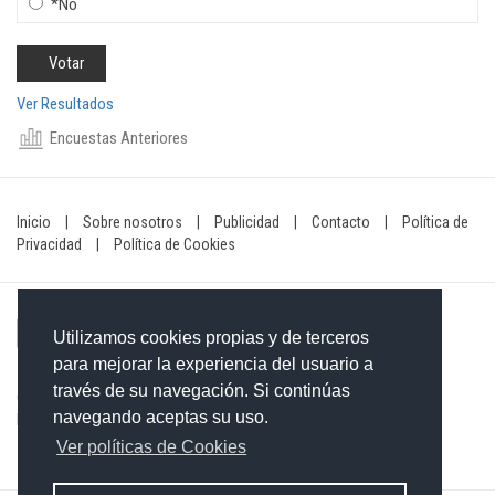
*No
Ver Resultados
Encuestas Anteriores
Inicio
|
Sobre nosotros
|
Publicidad
|
Contacto
|
Política de
Privacidad
|
Política de Cookies
Utilizamos cookies propias y de terceros
para mejorar la experiencia del usuario a
través de su navegación. Si continúas
Contacto: 849-754-4472
navegando aceptas su uso.
Email:
redaccionxtra@gmail.com
/
redaccionextra@gmail.com
Ver políticas de Cookies