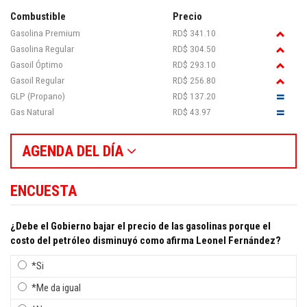
Combustible
Precio
Gasolina Premium
RD$ 341.10
Gasolina Regular
RD$ 304.50
Gasoil Óptimo
RD$ 293.10
Gasoil Regular
RD$ 256.80
GLP (Propano)
RD$ 137.20
Gas Natural
RD$ 43.97
AGENDA DEL DÍA
ENCUESTA
¿Debe el Gobierno bajar el precio de las gasolinas porque el
costo del petróleo disminuyó como afirma Leonel Fernández?
*Si
*Me da igual