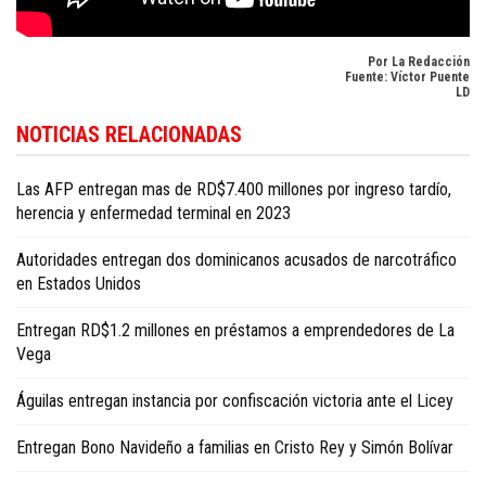
Por La Redacción
Fuente: Víctor Puente
LD
Encuentre más contenidos sobre salud y estilo de vida en
Dominican Republ
NOTICIAS RELACIONADAS
health and living news in English
.
Las AFP entregan mas de RD$7.400 millones por ingreso tardío,
herencia y enfermedad terminal en 2023
Autoridades entregan dos dominicanos acusados de narcotráfico
en Estados Unidos
Entregan RD$1.2 millones en préstamos a emprendedores de La
Vega
Águilas entregan instancia por confiscación victoria ante el Licey
Entregan Bono Navideño a familias en Cristo Rey y Simón Bolívar