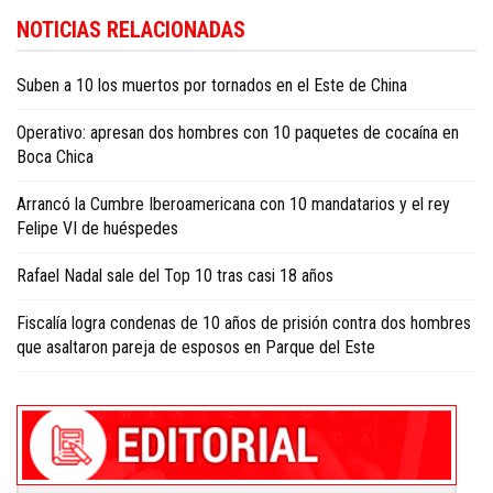
Para conocer más noticias sobre la República Dominicana, visite
Dominica
NOTICIAS RELACIONADAS
Republic news in English
.
Suben a 10 los muertos por tornados en el Este de China
Operativo: apresan dos hombres con 10 paquetes de cocaína en
Boca Chica
Arrancó la Cumbre Iberoamericana con 10 mandatarios y el rey
Felipe VI de huéspedes
Rafael Nadal sale del Top 10 tras casi 18 años
Fiscalía logra condenas de 10 años de prisión contra dos hombres
que asaltaron pareja de esposos en Parque del Este