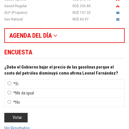
Gasoil Regular
RD$ 256.80
GLP (Propano)
RD$ 137.20
Gas Natural
RD$ 43.97
AGENDA DEL DÍA
ENCUESTA
¿Debe el Gobierno bajar el precio de las gasolinas porque el
costo del petróleo disminuyó como afirma Leonel Fernández?
*Si
*Me da igual
*No
Ver Resultados