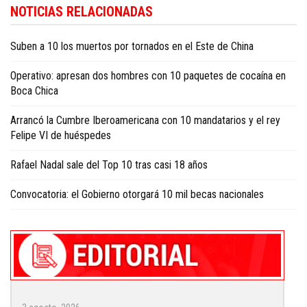
Para conocer más noticias sobre la República Dominicana, visite
Dominica
NOTICIAS RELACIONADAS
Republic news in English
.
Suben a 10 los muertos por tornados en el Este de China
Operativo: apresan dos hombres con 10 paquetes de cocaína en
Boca Chica
Arrancó la Cumbre Iberoamericana con 10 mandatarios y el rey
Felipe VI de huéspedes
Rafael Nadal sale del Top 10 tras casi 18 años
Convocatoria: el Gobierno otorgará 10 mil becas nacionales