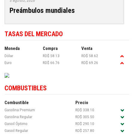
3 agosto, 2026
Preámbulos mundiales
TASAS DEL MERCADO
Moneda
Compra
Venta
Dólar
RD$ 58.13
RD$ 58.62
Euro
RD$ 66.76
RD$ 69.26
COMBUSTIBLES
Combustible
Precio
Gasolina Premium
RD$ 338.10
Gasolina Regular
RD$ 305.50
Gasoil Óptimo
RD$ 290.10
Gasoil Regular
RD$ 257.80