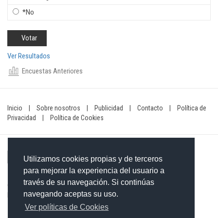
*No
Ver Resultados
Encuestas Anteriores
Inicio
|
Sobre nosotros
|
Publicidad
|
Contacto
|
Política de
Privacidad
|
Política de Cookies
Utilizamos cookies propias y de terceros
para mejorar la experiencia del usuario a
través de su navegación. Si continúas
Contacto: 849-754-4472
navegando aceptas su uso.
Email:
redaccionxtra@gmail.com
/
redaccionextra@gmail.com
Ver políticas de Cookies