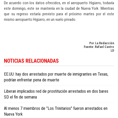
De acuerdo con los datos ofrecidos, en el aeropuerto Higüero, todavía
este domingo, este se mantenía en la ciudad de Nueva York. Mientras
que su regreso estaría previsto para el próximo martes por el este
mismo aeropuerto Higüero, en un vuelo privado.
Por La Redacción
Fuente: Rafael Castro
LD
Para conocer más noticias sobre la República Dominicana, visite
Dominica
NOTICIAS RELACIONADAS
Republic news in English
.
EE.UU: hay dos arrestados por muerte de inmigrantes en Texas,
podrían enfrentar pena de muerte
Liberan implicados red de prostitución arrestados en dos bares
SD el fin de semana
Al menos 7 miembros de "Los Trinitarios" fueron arrestados en
Nueva York