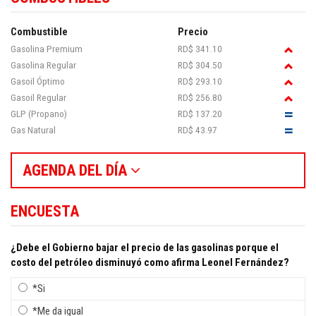
Combustible
Precio
Gasolina Premium
RD$ 341.10
Gasolina Regular
RD$ 304.50
Gasoil Óptimo
RD$ 293.10
Gasoil Regular
RD$ 256.80
GLP (Propano)
RD$ 137.20
Gas Natural
RD$ 43.97
AGENDA DEL DÍA
ENCUESTA
¿Debe el Gobierno bajar el precio de las gasolinas porque el
costo del petróleo disminuyó como afirma Leonel Fernández?
*Si
*Me da igual