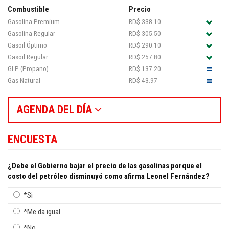
Combustible
Precio
Gasolina Premium
RD$ 338.10
Gasolina Regular
RD$ 305.50
Gasoil Óptimo
RD$ 290.10
Gasoil Regular
RD$ 257.80
GLP (Propano)
RD$ 137.20
Gas Natural
RD$ 43.97
AGENDA DEL DÍA
ENCUESTA
¿Debe el Gobierno bajar el precio de las gasolinas porque el
costo del petróleo disminuyó como afirma Leonel Fernández?
*Si
*Me da igual
*No