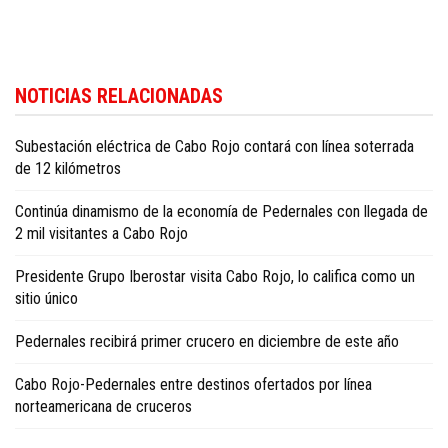
Más información sobre la política dominicana está disponible en
Dominica
NOTICIAS RELACIONADAS
Republic politics news in English
.
Subestación eléctrica de Cabo Rojo contará con línea soterrada
de 12 kilómetros
Continúa dinamismo de la economía de Pedernales con llegada de
2 mil visitantes a Cabo Rojo
Presidente Grupo Iberostar visita Cabo Rojo, lo califica como un
sitio único
Pedernales recibirá primer crucero en diciembre de este año
Cabo Rojo-Pedernales entre destinos ofertados por línea
norteamericana de cruceros