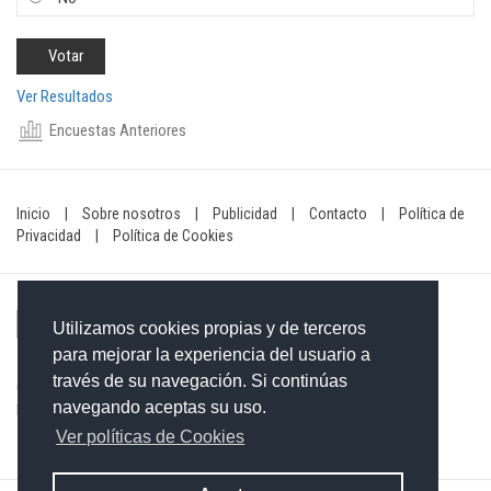
Ver Resultados
Encuestas Anteriores
Inicio
|
Sobre nosotros
|
Publicidad
|
Contacto
|
Política de
Privacidad
|
Política de Cookies
Utilizamos cookies propias y de terceros
para mejorar la experiencia del usuario a
través de su navegación. Si continúas
Contacto: 849-754-4472
navegando aceptas su uso.
Email:
redaccionxtra@gmail.com
/
redaccionextra@gmail.com
Ver políticas de Cookies