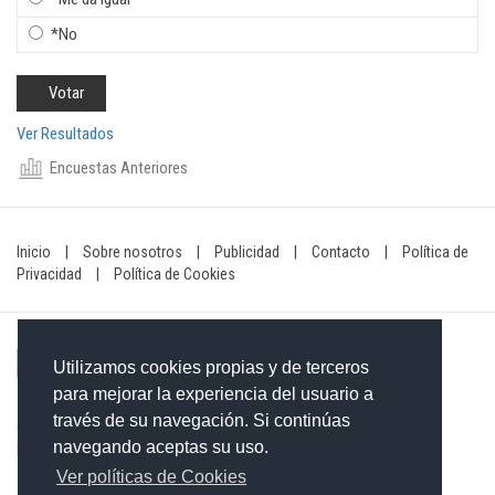
*No
Ver Resultados
Encuestas Anteriores
Inicio
|
Sobre nosotros
|
Publicidad
|
Contacto
|
Política de
Privacidad
|
Política de Cookies
Utilizamos cookies propias y de terceros
para mejorar la experiencia del usuario a
través de su navegación. Si continúas
Contacto: 849-754-4472
navegando aceptas su uso.
Email:
redaccionxtra@gmail.com
/
redaccionextra@gmail.com
Ver políticas de Cookies