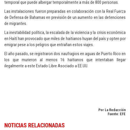
temporal que puede albergar temporalmente a más de 800 personas.
Las instalaciones fueron preparadas en colaboración con la Real Fuerza
de Defensa de Bahamas en previsión de un aumento en las detenciones
de migrantes.
La inestabilidad política, la escalada de la violencia y la crisis económica
en Haití han provocado que miles de haitianos huyan del país y opten por
emigrar pese a los peligros que entrañan estos viajes.
El año pasado, se registraron dos naufragios en aguas de Puerto Rico en
los que murieron al menos 16 haitianos que intentaban llegar
ilegalmente a este Estado Libre Asociado a EE.UU.
Por La Redacción
Fuente: EFE
Si desea seguir la actualidad internacional con enfoque en la República
NOTICIAS RELACIONADAS
Dominicana, consulte
Dominican Republic news in English
.