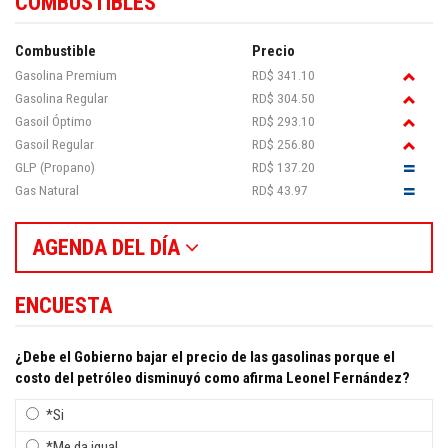
COMBUSTIBLES
Combustible
Precio
Gasolina Premium
RD$ 341.10
Gasolina Regular
RD$ 304.50
Gasoil Óptimo
RD$ 293.10
Gasoil Regular
RD$ 256.80
GLP (Propano)
RD$ 137.20
Gas Natural
RD$ 43.97
AGENDA DEL DÍA
ENCUESTA
¿Debe el Gobierno bajar el precio de las gasolinas porque el
costo del petróleo disminuyó como afirma Leonel Fernández?
*Si
*Me da igual