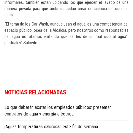
informales, también están ubicando los que ejercen el lavado de una
manera privada para que ambos puedan crear conciencia del uso del
agua.
“El tema de los Car Wash, aunque usan el agua, es una competencia del
espacio público, ósea de la Alcaldía, pero nosotros como responsables
del agua no atamos evitando que se les dé un mal uso al agua”,
puntualizó Salcedo.
Para conocer más noticias sobre la República Dominicana, visite
Dominica
NOTICIAS RELACIONADAS
Republic news in English
.
Lo que deberán acatar los empleados públicos: presentar
contratos de agua y energía eléctrica
¡Agua!: temperaturas calurosas este fin de semana