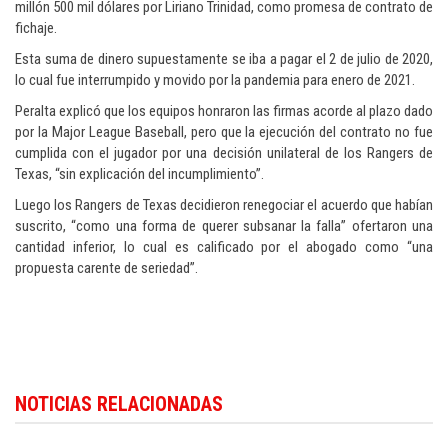
millón 500 mil dólares por Liriano Trinidad, como promesa de contrato de
fichaje.
Esta suma de dinero supuestamente se iba a pagar el 2 de julio de 2020,
lo cual fue interrumpido y movido por la pandemia para enero de 2021.
Peralta explicó que los equipos honraron las firmas acorde al plazo dado
por la Major League Baseball, pero que la ejecución del contrato no fue
cumplida con el jugador por una decisión unilateral de los Rangers de
Texas, “sin explicación del incumplimiento”.
Luego los Rangers de Texas decidieron renegociar el acuerdo que habían
suscrito, “como una forma de querer subsanar la falla” ofertaron una
cantidad inferior, lo cual es calificado por el abogado como “una
propuesta carente de seriedad”.
Descubra la actualidad deportiva en
Dominican Republic sports news in
NOTICIAS RELACIONADAS
English
.