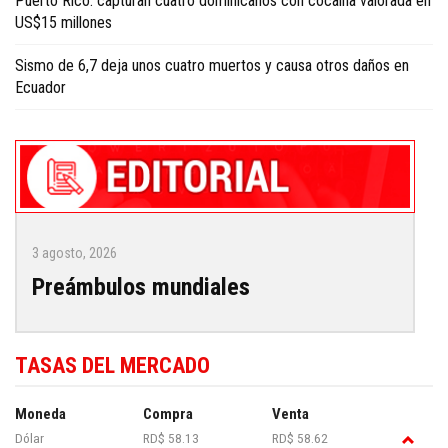
Puerto Rico: capturan cuatro dominicanos con cocaína valorada en
US$15 millones
Sismo de 6,7 deja unos cuatro muertos y causa otros daños en
Ecuador
3 agosto, 2026
Preámbulos mundiales
TASAS DEL MERCADO
Moneda
Compra
Venta
Dólar
RD$ 58.13
RD$ 58.62