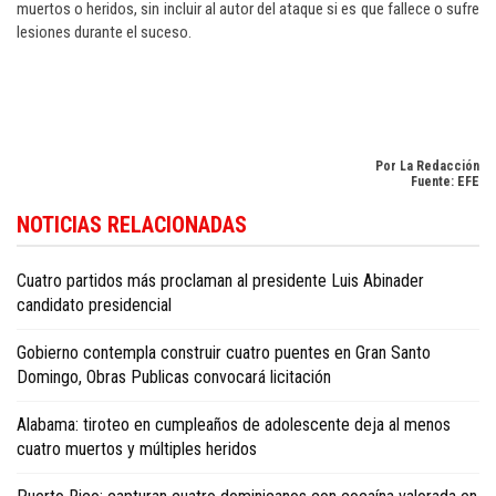
muertos o heridos, sin incluir al autor del ataque si es que fallece o sufre
lesiones durante el suceso.
Por La Redacción
Fuente: EFE
Si desea seguir la actualidad internacional con enfoque en la República
NOTICIAS RELACIONADAS
Dominicana, consulte
Dominican Republic news in English
.
Cuatro partidos más proclaman al presidente Luis Abinader
candidato presidencial
Gobierno contempla construir cuatro puentes en Gran Santo
Domingo, Obras Publicas convocará licitación
Alabama: tiroteo en cumpleaños de adolescente deja al menos
cuatro muertos y múltiples heridos