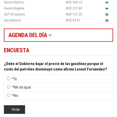
Gasoil Óptimo
RD$ 290.10
Gasoil Regular
RD$ 257.80
GLP (Propano)
RD$ 137.20
Gas Natural
RD$ 43.97
AGENDA DEL DÍA
ENCUESTA
¿Debe el Gobierno bajar el precio de las gasolinas porque el
costo del petróleo disminuyó como afirma Leonel Fernández?
*Si
*Me da igual
*No