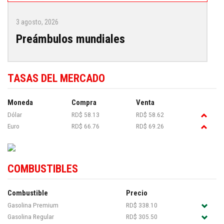
3 agosto, 2026
Preámbulos mundiales
TASAS DEL MERCADO
Moneda
Compra
Venta
Dólar
RD$ 58.13
RD$ 58.62
Euro
RD$ 66.76
RD$ 69.26
COMBUSTIBLES
Combustible
Precio
Gasolina Premium
RD$ 338.10
Gasolina Regular
RD$ 305.50