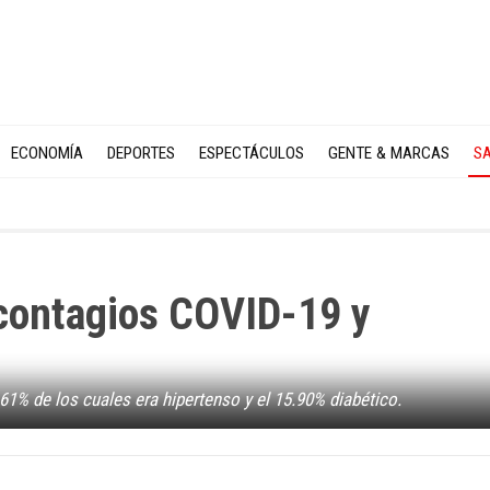
ECONOMÍA
DEPORTES
ESPECTÁCULOS
GENTE & MARCAS
SA
 contagios COVID-19 y
4.61% de los cuales era hipertenso y el 15.90% diabético.