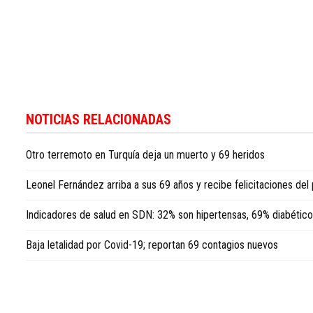
Encuentre
más
NOTICIAS RELACIONADAS
contenidos
sobre
Otro terremoto en Turquía deja un muerto y 69 heridos
salud
y
Leonel Fernández arriba a sus 69 años y recibe felicitaciones del
estilo
de
Indicadores de salud en SDN: 32% son hipertensas, 69% diabétic
vida
en
Baja letalidad por Covid-19; reportan 69 contagios nuevos
Dominican
Republic
health
and
living