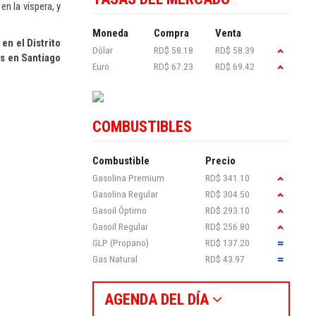
n la víspera, y
Moneda
Compra
Venta
en el Distrito
Dólar
RD$ 58.18
RD$ 58.39
es en Santiago
Euro
RD$ 67.23
RD$ 69.42
COMBUSTIBLES
Combustible
Precio
Gasolina Premium
RD$ 341.10
Gasolina Regular
RD$ 304.50
Gasoil Óptimo
RD$ 293.10
Gasoil Regular
RD$ 256.80
GLP (Propano)
RD$ 137.20
Gas Natural
RD$ 43.97
AGENDA DEL DÍA