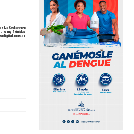
or La Redacción
 Jhonny Trinidad
radigital.com.do