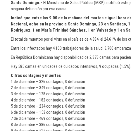
Santo Domingo.-
El Ministerio de Salud Pública (MSP), notificó este
ninguna defunción por esa causa.
Indicó que entre las 9:00 de la mañana del martes e igual hora 
Nacional, ocho en la provincia Santo Domingo, 23 en Santiago, 10
Rodríguez, 1 en María Trinidad Sánchez, 1 en Valverde y 1 en S
El total de muertos por el virus en el país es de 4,384, el 24.61% de los 
Entre los infectados hay 4,100 trabajadores de la salud, 3,700 embara
En República Dominicana hay disponibilidad de 2,373 camas para pacien
Hay 585 camas en unidades de cuidados intensivos, 9 ocupadas (1.5%). D
Cifras contagios y muertes
1 de diciembre – 326 contagios, 0 defunción
2 de diciembre – 349 contagios, 0 defunción
3 de diciembre – 128 contagios, 0 defunción
4 de diciembre – 182 contagios, 0 defunción
5 de diciembre – 234 contagios, 0 defunción
6 de diciembre – 153 contagios, 0 defunción
7 de diciembre – 469 contagios, 0 defunción
8 de diciembre – 386 contagios, 0 defunción
9 de diciembre – 515 contagios, 0 defunción