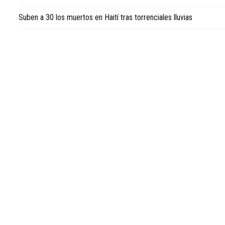
news
Suben a 30 los muertos en Haití tras torrenciales lluvias
in
English
.