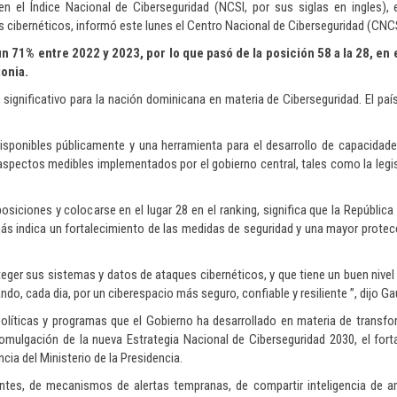
el Índice Nacional de Ciberseguridad (NCSI, por sus siglas en ingles), e
s cibernéticos, informó este lunes el Centro Nacional de Ciberseguridad (CNC
un 71% entre 2022 y 2023, por lo que pasó de la posición 58 a la 28, en 
onia.
 significativo para la nación dominicana en materia de Ciberseguridad. El paí
isponibles públicamente y una herramienta para el desarrollo de capacidad
aspectos medibles implementados por el gobierno central, tales como la legis
osiciones y colocarse en el lugar 28 en el ranking, significa que la Repúblic
s indica un fortalecimiento de las medidas de seguridad y una mayor protec
eger sus sistemas y datos de ataques cibernéticos, y que tiene un buen nivel
ndo, cada dia, por un ciberespacio más seguro, confiable y resiliente ”, dijo G
políticas y programas que el Gobierno ha desarrollado en materia de transfor
romulgación de la nueva Estrategia Nacional de Ciberseguridad 2030, el fort
ia del Ministerio de la Presidencia.
dentes, de mecanismos de alertas tempranas, de compartir inteligencia de 