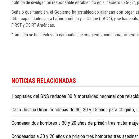
política de divulgación responsable establecido en el decreto 685-22”, 
Señaló que también, el Gobierno ha establecido alianzas con organizac
Cibercapacidades para Latinoamérica y el Caribe (LAC4), y se han real
FIRST y CSIRT Américas.
“También se han realizado campañas de concientización para fomentar l
Para
conocer
NOTICIAS RELACIONADAS
más
noticias
Hospitales del SNS reducen 30 % mortalidad neonatal con relació
sobre
la
Caso Joshua Omar: condenas de 30, 20 y 15 años para Chiquito, Lu
República
Dominicana,
Condenan dos hombres a 30 y 20 años de prisión tras matar mujer 
visite
Dominican
Condenados a 30 y 20 años de prisión tres hombres tras asesinar 
Republic