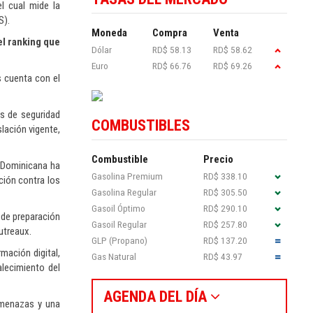
l cual mide la
S).
Moneda
Compra
Venta
el ranking que
Dólar
RD$ 58.13
RD$ 58.62
Euro
RD$ 66.76
RD$ 69.26
s cuenta con el
es de seguridad
COMBUSTIBLES
lación vigente,
Combustible
Precio
a Dominicana ha
Gasolina Premium
RD$ 338.10
ción contra los
Gasolina Regular
RD$ 305.50
Gasoil Óptimo
RD$ 290.10
 de preparación
Gasoil Regular
RD$ 257.80
autreaux.
GLP (Propano)
RD$ 137.20
mación digital,
Gas Natural
RD$ 43.97
alecimiento del
AGENDA DEL DÍA
amenazas y una