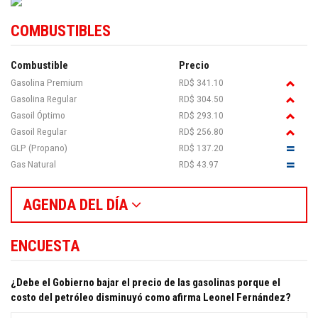
COMBUSTIBLES
Combustible
Precio
Gasolina Premium
RD$ 341.10
Gasolina Regular
RD$ 304.50
Gasoil Óptimo
RD$ 293.10
Gasoil Regular
RD$ 256.80
GLP (Propano)
RD$ 137.20
Gas Natural
RD$ 43.97
AGENDA DEL DÍA
ENCUESTA
¿Debe el Gobierno bajar el precio de las gasolinas porque el
costo del petróleo disminuyó como afirma Leonel Fernández?