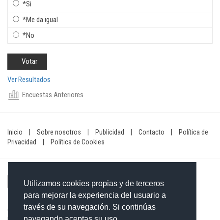
*Si
*Me da igual
*No
Ver Resultados
Encuestas Anteriores
Inicio
|
Sobre nosotros
|
Publicidad
|
Contacto
|
Política de
Privacidad
|
Política de Cookies
Utilizamos cookies propias y de terceros
para mejorar la experiencia del usuario a
través de su navegación. Si continúas
Contacto: 849-754-4472
navegando aceptas su uso.
Email:
redaccionxtra@gmail.com
/
redaccionextra@gmail.com