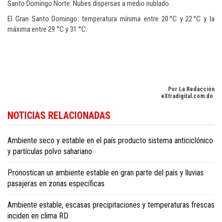
Santo Domingo Norte: Nubes dispersas a medio nublado.
El Gran Santo Domingo: temperatura mínima entre 20 °C y 22 °C y la
máxima entre 29 °C y 31 °C.
Por La Redacción
eXtradigital.com.do
Para conocer más noticias sobre la República Dominicana, visite
Dominica
NOTICIAS RELACIONADAS
Republic news in English
.
Ambiente seco y estable en el país producto sistema anticiclónico
y partículas polvo sahariano
Pronostican un ambiente estable en gran parte del país y lluvias
pasajeras en zonas específicas
Ambiente estable, escasas precipitaciones y temperaturas frescas
inciden en clima RD