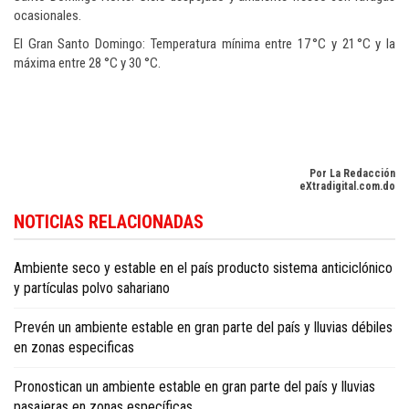
ocasionales.
El Gran Santo Domingo: Temperatura mínima entre 17 °C y 21 °C y la
máxima entre 28 °C y 30 °C.
Por La Redacción
eXtradigital.com.do
Para conocer más noticias sobre la República Dominicana, visite
Dominica
NOTICIAS RELACIONADAS
Republic news in English
.
Ambiente seco y estable en el país producto sistema anticiclónico
y partículas polvo sahariano
Prevén un ambiente estable en gran parte del país y lluvias débiles
en zonas especificas
Pronostican un ambiente estable en gran parte del país y lluvias
pasajeras en zonas específicas