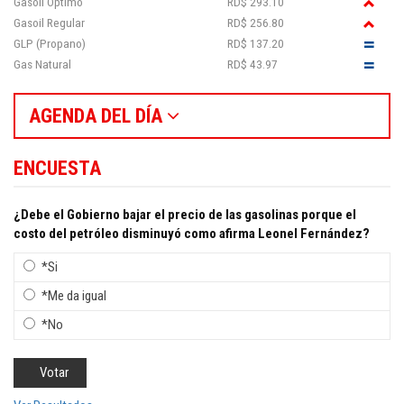
Gasoil Óptimo
RD$ 293.10
Gasoil Regular
RD$ 256.80
GLP (Propano)
RD$ 137.20
Gas Natural
RD$ 43.97
AGENDA DEL DÍA
ENCUESTA
¿Debe el Gobierno bajar el precio de las gasolinas porque el
costo del petróleo disminuyó como afirma Leonel Fernández?
*Si
*Me da igual
*No