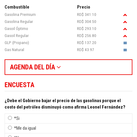
Combustible
Precio
Gasolina Premium
RD$ 341.10
Gasolina Regular
RD$ 304.50
Gasoil Óptimo
RD$ 293.10
Gasoil Regular
RD$ 256.80
GLP (Propano)
RD$ 137.20
Gas Natural
RD$ 43.97
AGENDA DEL DÍA
ENCUESTA
¿Debe el Gobierno bajar el precio de las gasolinas porque el
costo del petróleo disminuyó como afirma Leonel Fernández?
*Si
*Me da igual