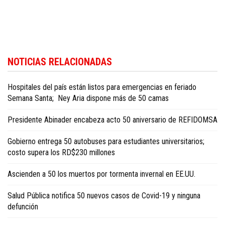
Para conocer más noticias sobre la República Dominicana, visite
Dominica
NOTICIAS RELACIONADAS
Republic news in English
.
Hospitales del país están listos para emergencias en feriado
Semana Santa; Ney Aria dispone más de 50 camas
Presidente Abinader encabeza acto 50 aniversario de REFIDOMSA
Gobierno entrega 50 autobuses para estudiantes universitarios;
costo supera los RD$230 millones
Ascienden a 50 los muertos por tormenta invernal en EE.UU.
Salud Pública notifica 50 nuevos casos de Covid-19 y ninguna
defunción