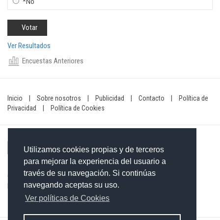
*No
Ver Resultados
Encuestas Anteriores
Inicio
|
Sobre nosotros
|
Publicidad
|
Contacto
|
Política de
Privacidad
|
Política de Cookies
Utilizamos cookies propias y de terceros
para mejorar la experiencia del usuario a
través de su navegación. Si continúas
Contacto: 849-754-4472
navegando aceptas su uso.
Email:
redaccionxtra@gmail.com
/
redaccionextra@gmail.com
Ver políticas de Cookies