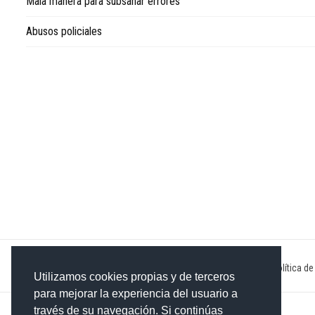
Mala manera para subsanar errores
Abusos policiales
Inicio
|
Sobre nosotros
|
Publicidad
|
Contacto
|
Política de
Utilizamos cookies propias y de terceros
para mejorar la experiencia del usuario a
través de su navegación. Si continúas