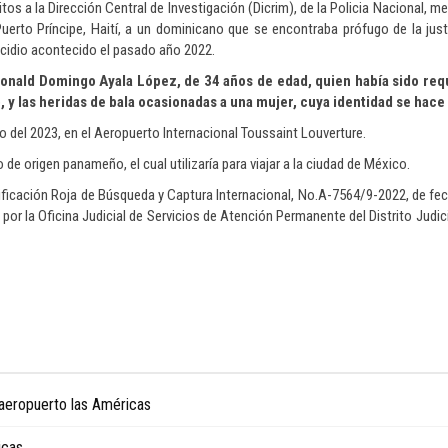
s a la Dirección Central de Investigación (Dicrim), de la Policia Nacional, m
uerto Príncipe, Haití, a un dominicano que se encontraba prófugo de la justi
cidio acontecido el pasado año 2022.
onald Domingo Ayala López, de 34 años de edad, quien había sido req
 y las heridas de bala ocasionadas a una mujer, cuya identidad se hace
ro del 2023, en el Aeropuerto Internacional Toussaint Louverture.
e origen panameño, el cual utilizaría para viajar a la ciudad de México.
tificación Roja de Búsqueda y Captura Internacional, No.A-7564/9-2022, de fe
por la Oficina Judicial de Servicios de Atención Permanente del Distrito Judici
 aeropuerto las Américas
icas