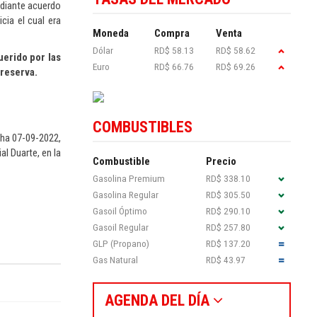
ediante acuerdo
cia el cual era
Moneda
Compra
Venta
Dólar
RD$ 58.13
RD$ 58.62
uerido por las
Euro
RD$ 66.76
RD$ 69.26
 reserva.
COMBUSTIBLES
cha 07-09-2022,
al Duarte, en la
Combustible
Precio
Gasolina Premium
RD$ 338.10
Gasolina Regular
RD$ 305.50
Gasoil Óptimo
RD$ 290.10
Gasoil Regular
RD$ 257.80
GLP (Propano)
RD$ 137.20
Gas Natural
RD$ 43.97
AGENDA DEL DÍA