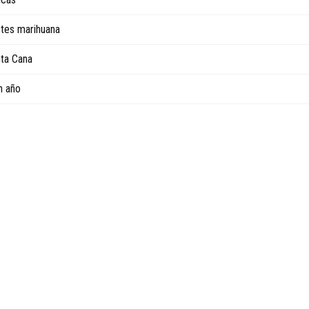
etes marihuana
nta Cana
n año