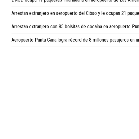
República
Dominicana,
Arrestan extranjero en aeropuerto del Cibao y le ocupan 21 paqu
visite
Dominican
Arrestan extranjero con 85 bolsitas de cocaína en aeropuerto Pu
Republic
news
Aeropuerto Punta Cana logra récord de 8 millones pasajeros en u
in
English
.