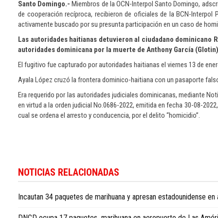
Santo Domingo.-
Miembros de la OCN-Interpol Santo Domingo, adscrito
de cooperación recíproca, recibieron de oficiales de la BCN-Interpol P
activamente buscado por su presunta participación en un caso de homi
Las autoridades haitianas detuvieron al ciudadano dominicano R
autoridades dominicana por la muerte de Anthony García (Glotin),
El fugitivo fue capturado por autoridades haitianas el viernes 13 de ene
Ayala López cruzó la frontera dominico-haitiana con un pasaporte falso d
Era requerido por las autoridades judiciales dominicanas, mediante No
en virtud a la orden judicial No.0686-2022, emitida en fecha 30-08-2022, 
cual se ordena el arresto y conducencia, por el delito “homicidio”.
Para
conocer
NOTICIAS RELACIONADAS
más
noticias
Incautan 34 paquetes de marihuana y apresan estadounidense en
sobre
la
DNCD ocupa 17 paquetes marihuana en aeropuerto de Las Amér