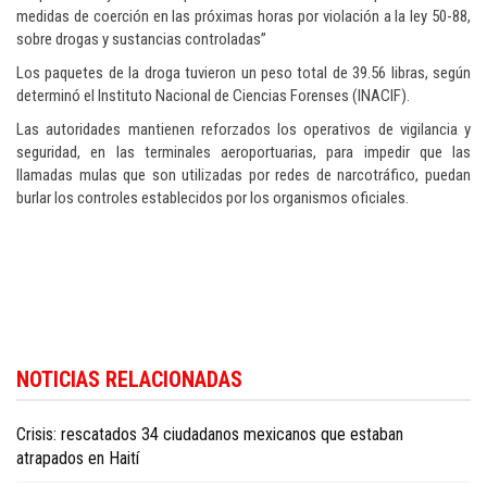
medidas de coerción en las próximas horas por violación a la ley 50-88,
sobre drogas y sustancias controladas”
Los paquetes de la droga tuvieron un peso total de 39.56 libras, según
determinó el Instituto Nacional de Ciencias Forenses (INACIF).
Las autoridades mantienen reforzados los operativos de vigilancia y
seguridad, en las terminales aeroportuarias, para impedir que las
llamadas mulas que son utilizadas por redes de narcotráfico, puedan
burlar los controles establecidos por los organismos oficiales.
Para conocer más noticias sobre la República Dominicana, visite
Dominica
NOTICIAS RELACIONADAS
Republic news in English
.
Crisis: rescatados 34 ciudadanos mexicanos que estaban
atrapados en Haití