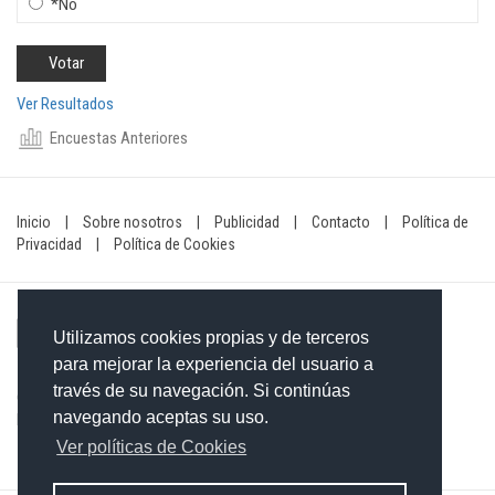
*No
Ver Resultados
Encuestas Anteriores
Inicio
|
Sobre nosotros
|
Publicidad
|
Contacto
|
Política de
Privacidad
|
Política de Cookies
Utilizamos cookies propias y de terceros
para mejorar la experiencia del usuario a
través de su navegación. Si continúas
Contacto: 849-754-4472
navegando aceptas su uso.
Email:
redaccionxtra@gmail.com
/
redaccionextra@gmail.com
Ver políticas de Cookies