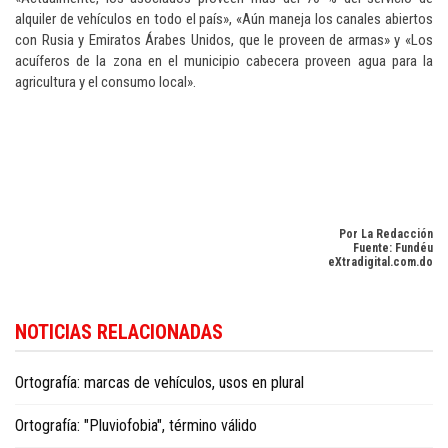
alquiler de vehículos en todo el país», «Aún maneja los canales abiertos
con Rusia y Emiratos Árabes Unidos, que le proveen de armas» y «Los
acuíferos de la zona en el municipio cabecera proveen agua para la
agricultura y el consumo local».
Por La Redacción
Fuente: Fundéu
eXtradigital.com.do
Conozca más sobre cultura y entretenimiento en
Dominican Republic cultu
NOTICIAS RELACIONADAS
news in English
.
Ortografía: marcas de vehículos, usos en plural
Ortografía: "Pluviofobia", término válido