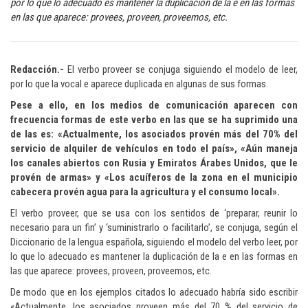
por lo que lo adecuado es mantener la duplicación de la e en las formas
en las que aparece: provees, proveen, proveemos, etc.
Redacción.-
El verbo proveer se conjuga siguiendo el modelo de leer,
por lo que la vocal e aparece duplicada en algunas de sus formas.
Pese a ello, en los medios de comunicación aparecen con
frecuencia formas de este verbo en las que se ha suprimido una
de las es: «Actualmente, los asociados provén más del 70% del
servicio de alquiler de vehículos en todo el país», «Aún maneja
los canales abiertos con Rusia y Emiratos Árabes Unidos, que le
provén de armas» y «Los acuíferos de la zona en el municipio
cabecera provén agua para la agricultura y el consumo local».
El verbo proveer, que se usa con los sentidos de ‘preparar, reunir lo
necesario para un fin’ y ‘suministrarlo o facilitarlo’, se conjuga, según el
Diccionario de la lengua española, siguiendo el modelo del verbo leer, por
lo que lo adecuado es mantener la duplicación de la e en las formas en
las que aparece: provees, proveen, proveemos, etc.
De modo que en los ejemplos citados lo adecuado habría sido escribir
«Actualmente, los asociados proveen más del 70 % del servicio de