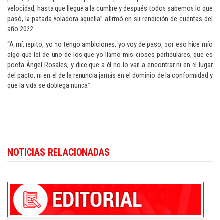
velocidad, hasta que llegué a la cumbre y después todos sabemos lo que
pasó, la patada voladora aquella” afirmó en su rendición de cuentas del
año 2022.
“A mí, repito, yo no tengo ambiciones, yo voy de paso, por eso hice mío
algo que leí de uno de los que yo llamo mis dioses particulares, que es
poeta Ángel Rosales, y dice que a él no lo van a encontrar ni en el lugar
del pacto, ni en el de la renuncia jamás en el dominio de la conformidad y
que la vida se doblega nunca”.
Para conocer más noticias sobre la República Dominicana, visite
Dominica
NOTICIAS RELACIONADAS
Republic news in English
.