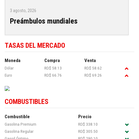
3 agosto, 2026
Preámbulos mundiales
TASAS DEL MERCADO
Moneda
Compra
Venta
Dólar
RD$ 58.13
RD$ 58.62
Euro
RD$ 66.76
RD$ 69.26
COMBUSTIBLES
Combustible
Precio
Gasolina Premium
RD$ 338.10
Gasolina Regular
RD$ 305.50
Gasoil Óptimo
RD$ 290.10