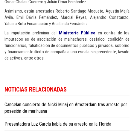
Oscar Chalas Guerrero y Julián Omar Fernández.
Asimismo, están arrestados Roberto Santiago Moquete, Agustín Mejía
Ávila, Emil Dávila Fernández, Marcial Reyes, Alejandro Constanzo,
Yahaira Brito Encarnación y Ana Linda Fernández.
La imputación preliminar del
Ministerio Público
en contra de los
imputados es de asociación de malhechores, desfalco, coalición de
funcionarios, falsificación de documentos públicos y privados, soborno
y financiamiento ilícito de campaña a una escala sin precedente, lavado
de activos, entre otros.
Para conocer más noticias sobre la República Dominicana, visite
Dominica
NOTICIAS RELACIONADAS
Republic news in English
.
Cancelan concierto de Nicki Minaj en Ámsterdam tras arresto por
posesión de marihuana
Presentadora Luz García habla de su arresto en la Florida