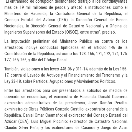
“El entramado de corrupción desmontado distrajo a los contribuyentes
más de 19 mil millones de pesos y afectó a instituciones como el
Ministerio de Hacienda, la Contraloría General de la República, el
Consejo Estatal del Azúcar (CEA), la Dirección General de Bienes
Nacionales, la Dirección General de Catastro Nacional y a Oficina de
Ingenieros Supervisores del Estado (OISOE), entre otras”, precisó.
La imputación preliminar del Ministerio Público en contra de los
arrestados incluye conductas tipificadas en el artículo 146 de la
Constitución de la República, así como los 123, 166, 171, 172, 174, 175,
177, 265, 266, y 405 del Código Penal.
También, violaciones a las leyes 448-06 y 311-14, además de la Ley 155-
17, contra el Lavado de Activos y el Financiamiento del Terrorismo y la
Ley 33-18, sobre Partidos, Agrupaciones y Movimientos Políticos.
Entre los arrestados para ser presentados a solicitud de medida de
coerción se encuentran, el exministro de Hacienda, Donald Guerrero;
exministro administrativo de la presidencia, José Ramón Peralta;
exministro de Obras Públicas Gonzalo Castillo; excontralor general de la
República, Daniel Omar Caamaño; el exdirector del Consejo Estatal del
Azúcar (CEA), Luis Miguel Piccirilo; exdirector de Catastro Nacional,
Claudio Silver Peña, y los exdirectores de Casinos y Juego de Azar,