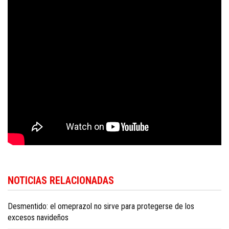
Más información sobre la política dominicana está disponible en
Dominica
NOTICIAS RELACIONADAS
Republic politics news in English
.
Desmentido: el omeprazol no sirve para protegerse de los
excesos navideños