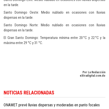
en la tarde.
Santo Domingo Oeste: Medio nublado en ocasiones con lluvias
dispersas en la tarde.
Santo Domingo Norte: Medio nublado en ocasiones con lluvias
dispersas en la tarde.
El Gran Santo Domingo: Temperatura mínima entre 20 °C y 22 °C y la
máxima entre 29 °C y 31 °C.
Por La Redacción
eXtradigital.com.do
Para conocer más noticias sobre la República Dominicana, visite
Dominica
NOTICIAS RELACIONADAS
Republic news in English
.
ONAMET prevé lluvias dispersas y moderadas en punto focales