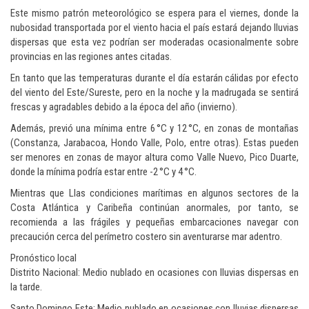
Este mismo patrón meteorológico se espera para el viernes, donde la
nubosidad transportada por el viento hacia el país estará dejando lluvias
dispersas que esta vez podrían ser moderadas ocasionalmente sobre
provincias en las regiones antes citadas.
En tanto que las temperaturas durante el día estarán cálidas por efecto
del viento del Este/Sureste, pero en la noche y la madrugada se sentirá
frescas y agradables debido a la época del año (invierno).
Además, previó una mínima entre 6 °C y 12 °C, en zonas de montañas
(Constanza, Jarabacoa, Hondo Valle, Polo, entre otras). Estas pueden
ser menores en zonas de mayor altura como Valle Nuevo, Pico Duarte,
donde la mínima podría estar entre -2 °C y 4 °C.
Mientras que Llas condiciones marítimas en algunos sectores de la
Costa Atlántica y Caribeña continúan anormales, por tanto, se
recomienda a las frágiles y pequeñas embarcaciones navegar con
precaución cerca del perímetro costero sin aventurarse mar adentro.
Pronóstico local
Distrito Nacional: Medio nublado en ocasiones con lluvias dispersas en
la tarde.
Santo Domingo Este: Medio nublado en ocasiones con lluvias dispersas