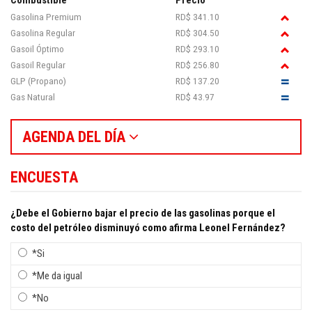
Gasolina Premium
RD$ 341.10
Gasolina Regular
RD$ 304.50
Gasoil Óptimo
RD$ 293.10
Gasoil Regular
RD$ 256.80
GLP (Propano)
RD$ 137.20
Gas Natural
RD$ 43.97
AGENDA DEL DÍA
ENCUESTA
¿Debe el Gobierno bajar el precio de las gasolinas porque el
costo del petróleo disminuyó como afirma Leonel Fernández?
*Si
*Me da igual
*No