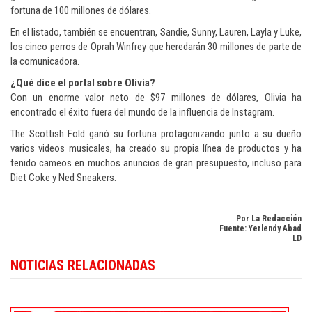
fortuna de 100 millones de dólares.
En el listado, también se encuentran, Sandie, Sunny, Lauren, Layla y Luke,
los cinco perros de Oprah Winfrey que heredarán 30 millones de parte de
la comunicadora.
¿Qué dice el portal sobre Olivia?
Con un enorme valor neto de $97 millones de dólares, Olivia ha
encontrado el éxito fuera del mundo de la influencia de Instagram.
The Scottish Fold ganó su fortuna protagonizando junto a su dueño
varios videos musicales, ha creado su propia línea de productos y ha
tenido cameos en muchos anuncios de gran presupuesto, incluso para
Diet Coke y Ned Sneakers.
Por La Redacción
Fuente: Yerlendy Abad
LD
Conozca más sobre cultura y entretenimiento en
Dominican Republic cultu
NOTICIAS RELACIONADAS
news in English
.