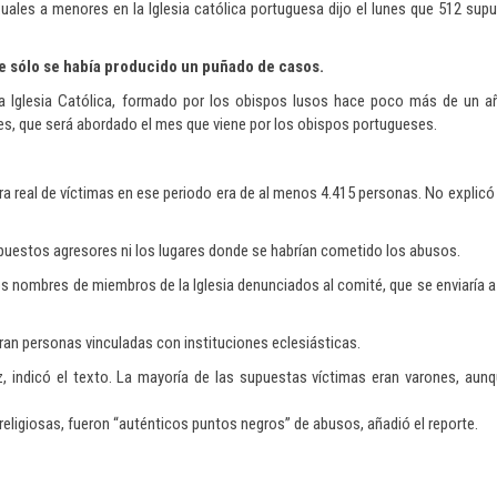
ales a menores en la Iglesia católica portuguesa dijo el lunes que 512 sup
e sólo se había producido un puñado de casos.
a Iglesia Católica, formado por los obispos lusos hace poco más de un añ
nes, que será abordado el mes que viene por los obispos portugueses.
cifra real de víctimas en ese periodo era de al menos 4.415 personas. No expli
supuestos agresores ni los lugares donde se habrían cometido los abusos.
los nombres de miembros de la Iglesia denunciados al comité, que se enviaría a
eran personas vinculadas con instituciones eclesiásticas.
, indicó el texto. La mayoría de las supuestas víctimas eran varones, aun
eligiosas, fueron “auténticos puntos negros” de abusos, añadió el reporte.