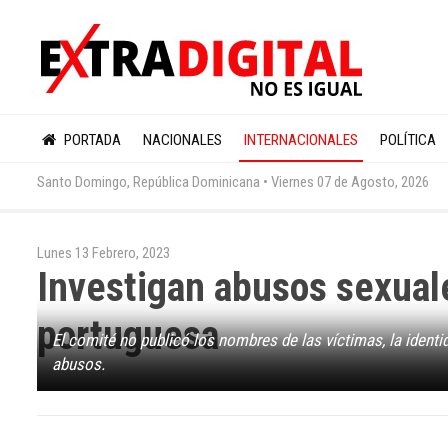
PORTADA
NACIONALES
INTERNACIONALES
POLÍTICA
Santo Domingo, República Dominicana •
Viernes 07 de Agosto, 2026
Lunes 13 Febrero, 2023
Investigan abusos sexual
portuguesa
El comité no publicó los nombres de las víctimas, la ident
abusos.