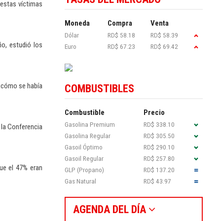
uestas víctimas
Moneda
Compra
Venta
Dólar
RD$ 58.18
RD$ 58.39
o, estudió los
Euro
RD$ 67.23
RD$ 69.42
có cómo se había
COMBUSTIBLES
Combustible
Precio
Gasolina Premium
RD$ 338.10
 la Conferencia
Gasolina Regular
RD$ 305.50
Gasoil Óptimo
RD$ 290.10
Gasoil Regular
RD$ 257.80
que el 47% eran
GLP (Propano)
RD$ 137.20
Gas Natural
RD$ 43.97
AGENDA DEL DÍA