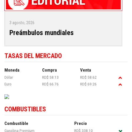
3 agosto, 2026
Preámbulos mundiales
TASAS DEL MERCADO
Moneda
Compra
Venta
Dólar
RD$ 58.13
RD$ 58.62
Euro
RD$ 66.76
RD$ 69.26
COMBUSTIBLES
Combustible
Precio
Gasolina Premium
RD$ 338.10