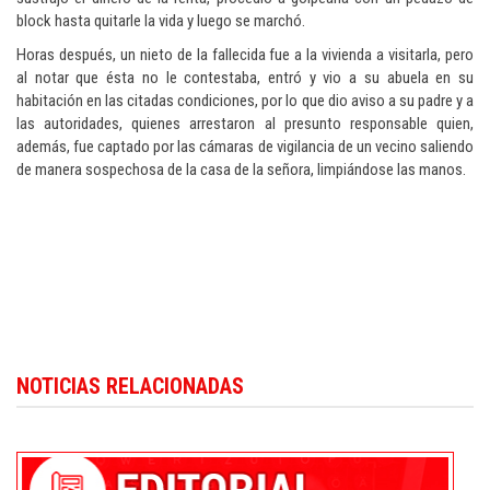
block hasta quitarle la vida y luego se marchó.
Horas después, un nieto de la fallecida fue a la vivienda a visitarla, pero
al notar que ésta no le contestaba, entró y vio a su abuela en su
habitación en las citadas condiciones, por lo que dio aviso a su padre y a
las autoridades, quienes arrestaron al presunto responsable quien,
además, fue captado por las cámaras de vigilancia de un vecino saliendo
de manera sospechosa de la casa de la señora, limpiándose las manos.
Para conocer más noticias sobre la República Dominicana, visite
Dominica
NOTICIAS RELACIONADAS
Republic news in English
.