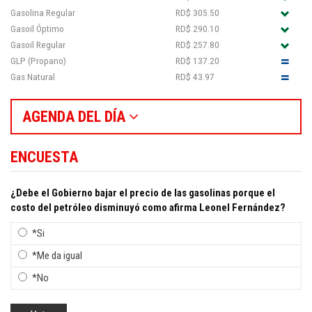
Gasolina Regular
RD$ 305.50
Gasoil Óptimo
RD$ 290.10
Gasoil Regular
RD$ 257.80
GLP (Propano)
RD$ 137.20
Gas Natural
RD$ 43.97
AGENDA DEL DÍA
ENCUESTA
¿Debe el Gobierno bajar el precio de las gasolinas porque el
costo del petróleo disminuyó como afirma Leonel Fernández?
*Si
*Me da igual
*No