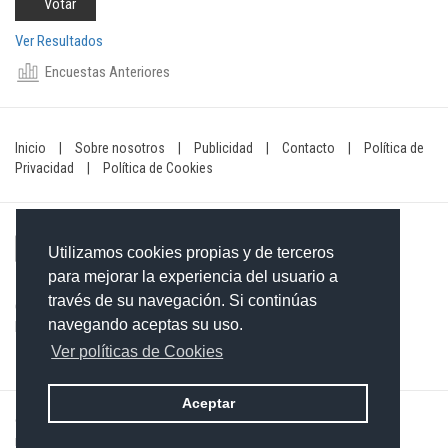
Ver Resultados
Encuestas Anteriores
Inicio
|
Sobre nosotros
|
Publicidad
|
Contacto
|
Política de
Privacidad
|
Política de Cookies
Utilizamos cookies propias y de terceros
para mejorar la experiencia del usuario a
través de su navegación. Si continúas
Contacto: 849-754-4472
navegando aceptas su uso.
Email:
redaccionxtra@gmail.com
/
redaccionextra@gmail.com
Ver políticas de Cookies
Aceptar
©2026 Grupo Informativo Dominicano S.R.L. Todos los derechos
reservados. Desarrollado por
Merit Designs