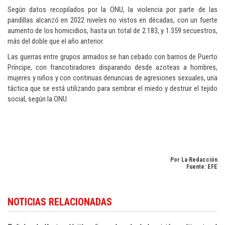
Según datos recopilados por la ONU, la violencia por parte de las
pandillas alcanzó en 2022 niveles no vistos en décadas, con un fuerte
aumento de los homicidios, hasta un total de 2.183, y 1.359 secuestros,
más del doble que el año anterior.
Las guerras entre grupos armados se han cebado con barrios de Puerto
Príncipe, con francotiradores disparando desde azoteas a hombres,
mujeres y niños y con continuas denuncias de agresiones sexuales, una
táctica que se está utilizando para sembrar el miedo y destruir el tejido
social, según la ONU.
Por La Redacción
Fuente: EFE
Si desea seguir la actualidad internacional con enfoque en la República
NOTICIAS RELACIONADAS
Dominicana, consulte
Dominican Republic news in English
.