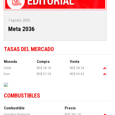
7 agosto, 2026
Meta 2036
TASAS DEL MERCADO
Moneda
Compra
Venta
Dólar
RD$ 58.18
RD$ 58.39
Euro
RD$ 67.23
RD$ 69.42
COMBUSTIBLES
Combustible
Precio
Gasolina Premium
RD$ 341.10