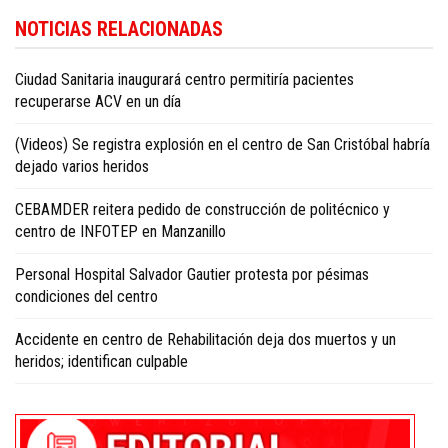
Encuentre más contenidos sobre salud y estilo de vida en
Dominican Republ
NOTICIAS RELACIONADAS
health and living news in English
.
Ciudad Sanitaria inaugurará centro permitiría pacientes
recuperarse ACV en un día
(Videos) Se registra explosión en el centro de San Cristóbal habría
dejado varios heridos
CEBAMDER reitera pedido de construcción de politécnico y
centro de INFOTEP en Manzanillo
Personal Hospital Salvador Gautier protesta por pésimas
condiciones del centro
Accidente en centro de Rehabilitación deja dos muertos y un
heridos; identifican culpable