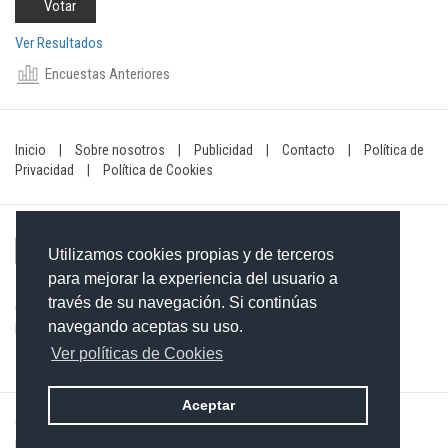
Ver Resultados
Encuestas Anteriores
Inicio
|
Sobre nosotros
|
Publicidad
|
Contacto
|
Política de
Privacidad
|
Política de Cookies
Utilizamos cookies propias y de terceros
para mejorar la experiencia del usuario a
través de su navegación. Si continúas
Contacto: 849-754-4472
navegando aceptas su uso.
Email:
redaccionxtra@gmail.com
/
redaccionextra@gmail.com
Ver políticas de Cookies
Aceptar
©2026 Grupo Informativo Dominicano S.R.L. Todos los derechos
reservados. Desarrollado por
Merit Designs