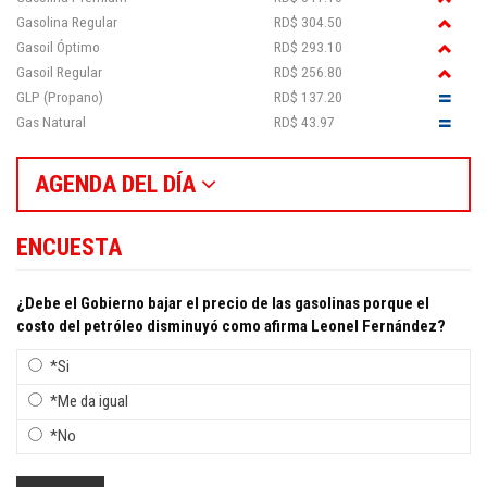
Gasolina Regular
RD$ 304.50
Gasoil Óptimo
RD$ 293.10
Gasoil Regular
RD$ 256.80
GLP (Propano)
RD$ 137.20
Gas Natural
RD$ 43.97
AGENDA DEL DÍA
ENCUESTA
¿Debe el Gobierno bajar el precio de las gasolinas porque el
costo del petróleo disminuyó como afirma Leonel Fernández?
*Si
*Me da igual
*No