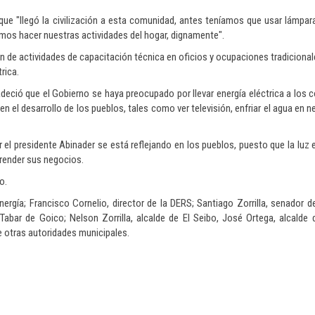
que "llegó la civilización a esta comunidad, antes teníamos que usar lámpar
mos hacer nuestras actividades del hogar, dignamente".
ón de actividades de capacitación técnica en oficios y ocupaciones tradiciona
rica.
radeció que el Gobierno se haya preocupado por llevar energía eléctrica a los 
n el desarrollo de los pueblos, tales como ver televisión, enfriar el agua en 
or el presidente Abinader se está reflejando en los pueblos, puesto que la luz
render sus negocios.
o.
nergía; Francisco Cornelio, director de la DERS; Santiago Zorrilla, senador de
bar de Goico; Nelson Zorrilla, alcalde de El Seibo, José Ortega, alcalde d
re otras autoridades municipales.