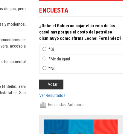
as de gas, pero
ENCUESTA
les y modernos,
¿Debe el Gobierno bajar el precio de las
gasolinas porque el costo del petróleo
disminuyó como afirma Leonel Fernández?
comunitarios de
nevera, acceso a
*Si
*Me da igual
 es fundamental
*No
 El Seibo; Yeni
istrital de San
Ver Resultados
Encuestas Anteriores