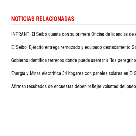
Para
conocer
NOTICIAS RELACIONADAS
más
noticias
INTRANT: El Seibo cuanta con su primera Oficina de licencias de 
sobre
la
El Seibo: Ejército entrega remozado y equipado destacamento San
República
Dominicana,
Gobierno identifica terrenos donde pueda asentar a “los peregrin
visite
Dominican
Energía y Minas electrifica 34 hogares con paneles solares en El 
Republic
news
Afirman resultados de encuestas deben reflejar voluntad del pueb
in
English
.