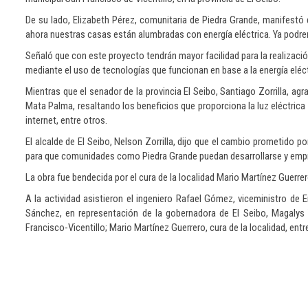
De su lado, Elizabeth Pérez, comunitaria de Piedra Grande, manifestó 
ahora nuestras casas están alumbradas con energía eléctrica. Ya podre
Señaló que con este proyecto tendrán mayor facilidad para la realizaci
mediante el uso de tecnologías que funcionan en base a la energía eléct
Mientras que el senador de la provincia El Seibo, Santiago Zorrilla, ag
Mata Palma, resaltando los beneficios que proporciona la luz eléctrica e
internet, entre otros.
El alcalde de El Seibo, Nelson Zorrilla, dijo que el cambio prometido p
para que comunidades como Piedra Grande puedan desarrollarse y emp
La obra fue bendecida por el cura de la localidad Mario Martínez Guerrer
A la actividad asistieron el ingeniero Rafael Gómez, viceministro de E
Sánchez, en representación de la gobernadora de El Seibo, Magalys Ta
Francisco-Vicentillo; Mario Martínez Guerrero, cura de la localidad, ent