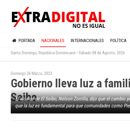
PORTADA
NACIONALES
INTERNACIONALES
POLÍTICA
Santo Domingo, República Dominicana •
Sábado 08 de Agosto, 2026
Domingo 26 Marzo, 2023
Gobierno lleva luz a famil
Seibo
El alcalde de El Seibo, Nelson Zorrilla, dijo que el cambio
que la luz es fundamental para que comunidades como Pie