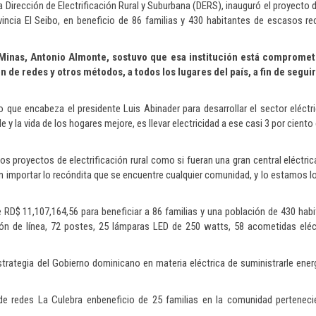
la Dirección de Electrificación Rural y Suburbana (DERS), inauguró el proyecto 
incia El Seibo, en beneficio de 86 familias y 430 habitantes de escasos r
 Minas, Antonio Almonte, sostuvo que esa institución está compromet
n de redes y otros métodos, a todos los lugares del país, a fin de segui
o que encabeza el presidente Luis Abinader para desarrollar el sector eléct
y la vida de los hogares mejore, es llevar electricidad a ese casi 3 por ciento
s proyectos de electrificación rural como si fueran una gran central eléctrica
 importar lo recóndita que se encuentre cualquier comunidad, y lo estamos log
RD$ 11,107,164,56 para beneficiar a 86 familias y una población de 430 hab
n de línea, 72 postes, 25 lámparas LED de 250 watts, 58 acometidas eléct
trategia del Gobierno dominicano en materia eléctrica de suministrarle ener
 redes La Culebra enbeneficio de 25 familias en la comunidad pertenecien