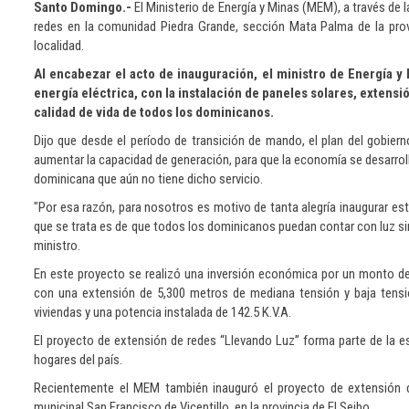
Santo Domingo.-
El Ministerio de Energía y Minas (MEM), a través de 
redes en la comunidad Piedra Grande, sección Mata Palma de la prov
localidad.
Al encabezar el acto de inauguración, el ministro de Energía y
energía eléctrica, con la instalación de paneles solares, extensió
calidad de vida de todos los dominicanos.
Dijo que desde el período de transición de mando, el plan del gobiern
aumentar la capacidad de generación, para que la economía se desarrolle 
dominicana que aún no tiene dicho servicio.
"Por esa razón, para nosotros es motivo de tanta alegría inaugurar esto
que se trata es de que todos los dominicanos puedan contar con luz sin
ministro.
En este proyecto se realizó una inversión económica por un monto de 
con una extensión de 5,300 metros de mediana tensión y baja tensió
viviendas y una potencia instalada de 142.5 K.V.A.
El proyecto de extensión de redes “Llevando Luz” forma parte de la es
hogares del país.
Recientemente el MEM también inauguró el proyecto de extensión de
municipal San Francisco de Vicentillo, en la provincia de El Seibo.