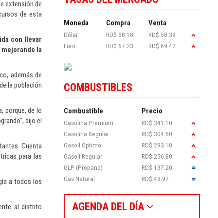
de extensión de
ecursos de esta
Moneda
Compra
Venta
Dólar
RD$ 58.18
RD$ 58.39
ida con llevar
Euro
RD$ 67.23
RD$ 69.42
r mejorando la
rico, además de
 de la población
COMBUSTIBLES
, porque, de lo
Combustible
Precio
rando", dijo el
Gasolina Premium
RD$ 341.10
Gasolina Regular
RD$ 304.50
Gasoil Óptimo
RD$ 293.10
itantes. Cuenta
ricas para las
Gasoil Regular
RD$ 256.80
GLP (Propano)
RD$ 137.20
Gas Natural
RD$ 43.97
gía a todos los
AGENDA DEL DÍA
te al distrito