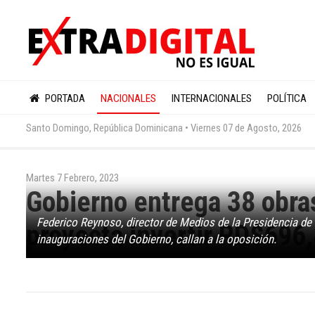
PORTADA
NACIONALES
INTERNACIONALES
POLÍTICA
Santo Domingo, República Dominicana •
Viernes 07 de Agosto, 2026
Martes 7 Febrero, 2023
Gobierno entrega 38 obra
Federico Reynoso, director de Medios de la Presidencia de
proyecta invertir RD$696
inauguraciones del Gobierno, callan a la oposición.