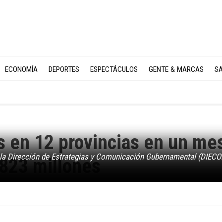
ECONOMÍA
DEPORTES
ESPECTÁCULOS
GENTE & MARCAS
SA
s en 12 provincias en un me
 la Dirección de Estrategias y Comunicación Gubernamental (DIECO
,823 millones