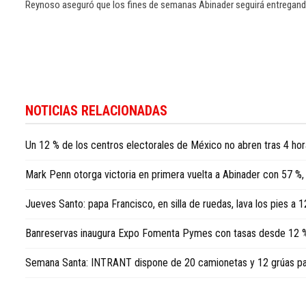
Reynoso aseguró que los fines de semanas Abinader seguirá entregando
Para
conocer
NOTICIAS RELACIONADAS
más
noticias
Un 12 % de los centros electorales de México no abren tras 4 ho
sobre
la
Mark Penn otorga victoria en primera vuelta a Abinader con 57 %,
República
Dominicana,
Jueves Santo: papa Francisco, en silla de ruedas, lava los pies a 1
visite
Dominican
Banreservas inaugura Expo Fomenta Pymes con tasas desde 12 
Republic
news
Semana Santa: INTRANT dispone de 20 camionetas y 12 grúas para
in
English
.