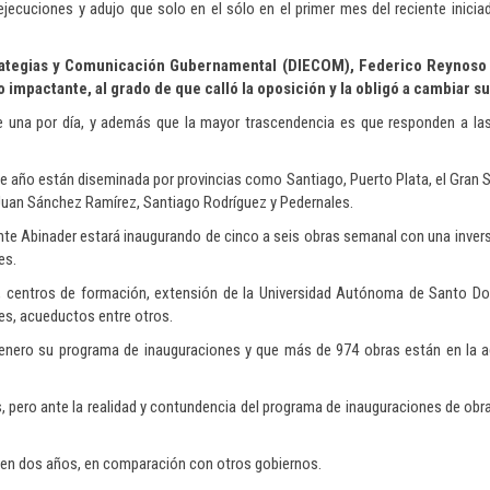
ecuciones y adujo que solo en el sólo en el primer mes del reciente inicia
strategias y Comunicación Gubernamental (DIECOM), Federico Reynoso 
impactante, al grado de que calló la oposición y la obligó a cambiar su
e una por día, y además que la mayor trascendencia es que responden a la
de año están diseminada por provincias como Santiago, Puerto Plata, el Gran
 Juan Sánchez Ramírez, Santiago Rodríguez y Pedernales.
ente Abinader estará inaugurando de cinco a seis obras semanal con una inver
es.
as, centros de formación, extensión de la Universidad Autónoma de Santo D
les, acueductos entre otros.
enero su programa de inauguraciones y que más de 974 obras están en la a
es, pero ante la realidad y contundencia del programa de inauguraciones de obr
o en dos años, en comparación con otros gobiernos.