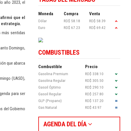
do año 2023, el
Moneda
Compra
Venta
afirmó que el
Dólar
RD$ 58.18
RD$ 58.39
 estrategia.
Euro
RD$ 67.23
RD$ 69.42
s más sentidas
 Santo Domingo,
COMBUSTIBLES
sión que abarca
Combustible
Precio
Gasolina Premium
RD$ 338.10
omingo (UASD),
Gasolina Regular
RD$ 305.50
Gasoil Óptimo
RD$ 290.10
genda para ser
Gasoil Regular
RD$ 257.80
GLP (Propano)
RD$ 137.20
Gas Natural
RD$ 43.97
as del Gobierno
AGENDA DEL DÍA