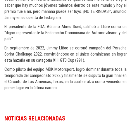
saber que hay muchos jóvenes talentos dentro de este mundo y hoy el
premio fue a mí, pero mañana puede ser tuyo. ¡NO TE RINDAS!”, anunció
Jimmy en su cuenta de Instagram.
El presidente de la FDA, Adriano Abreu Sued, calificó a Llibre como un
“digno representante la Federación Dominicana de Automovilismo y del
país”.
En septiembre de 2022, Jimmy Llibre se coronó campeón del Porsche
Sprint Challenge 2022, convirtiéndose en el único dominicano en lograr
esta hazaña en su categoría 911 GT3 Cup (991).
Como piloto del equipo MDK Motorsport, logró dominar durante toda la
temporada del campeonato 2022 y finalmente se disputó la gran final en
el Circuito de Las Américas, Texas, en la cual se alzó como vencedor en
primer lugar en la última carrera.
Descubra la actualidad deportiva en
Dominican Republic sports news in
NOTICIAS RELACIONADAS
English
.