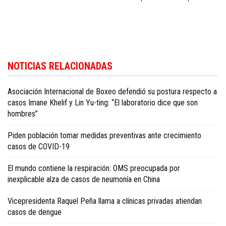
Encuentre más contenidos sobre salud y estilo de vida en
Dominican Republ
NOTICIAS RELACIONADAS
health and living news in English
.
Asociación Internacional de Boxeo defendió su postura respecto a
casos Imane Khelif y Lin Yu-ting: “El laboratorio dice que son
hombres”
Piden población tomar medidas preventivas ante crecimiento
casos de COVID-19
El mundo contiene la respiración: OMS preocupada por
inexplicable alza de casos de neumonía en China
Vicepresidenta Raquel Peña llama a clínicas privadas atiendan
casos de dengue