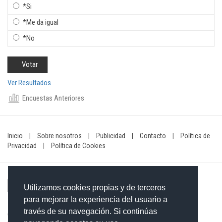
*Si
*Me da igual
*No
Ver Resultados
Encuestas Anteriores
Inicio
|
Sobre nosotros
|
Publicidad
|
Contacto
|
Política de
Privacidad
|
Política de Cookies
Utilizamos cookies propias y de terceros
para mejorar la experiencia del usuario a
través de su navegación. Si continúas
Contacto: 849-754-4472