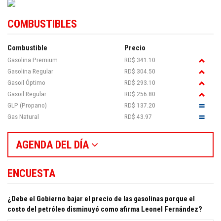
COMBUSTIBLES
Combustible
Precio
Gasolina Premium
RD$ 341.10
Gasolina Regular
RD$ 304.50
Gasoil Óptimo
RD$ 293.10
Gasoil Regular
RD$ 256.80
GLP (Propano)
RD$ 137.20
Gas Natural
RD$ 43.97
AGENDA DEL DÍA
ENCUESTA
¿Debe el Gobierno bajar el precio de las gasolinas porque el
costo del petróleo disminuyó como afirma Leonel Fernández?