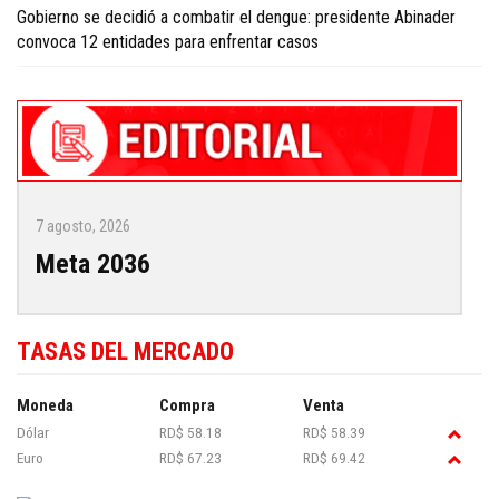
Gobierno se decidió a combatir el dengue: presidente Abinader
convoca 12 entidades para enfrentar casos
7 agosto, 2026
Meta 2036
TASAS DEL MERCADO
Moneda
Compra
Venta
Dólar
RD$ 58.18
RD$ 58.39
Euro
RD$ 67.23
RD$ 69.42