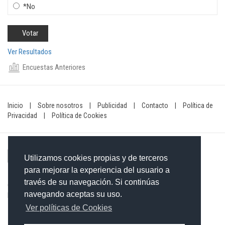
*No
Ver Resultados
Encuestas Anteriores
Inicio
|
Sobre nosotros
|
Publicidad
|
Contacto
|
Política de
Privacidad
|
Política de Cookies
Utilizamos cookies propias y de terceros
para mejorar la experiencia del usuario a
través de su navegación. Si continúas
Contacto: 849-754-4472
navegando aceptas su uso.
Email:
redaccionxtra@gmail.com
/
redaccionextra@gmail.com
Ver políticas de Cookies