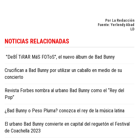
Por La Redacción
Fuente: Yerlendy Abad
LD
Conozca más sobre cultura y entretenimiento en
Dominican Republic cultu
NOTICIAS RELACIONADAS
news in English
.
"DeBÍ TiRAR MáS FOToS", el nuevo álbum de Bad Bunny
Crucifican a Bad Bunny por utilizar un caballo en medio de su
concierto
Revista Forbes nombra al urbano Bad Bunny como el “Rey del
Pop”
¿Bad Bunny o Peso Pluma? conozca el rey de la música latina
El urbano Bad Bunny convierte en capital del reguetón el Festival
de Coachella 2023