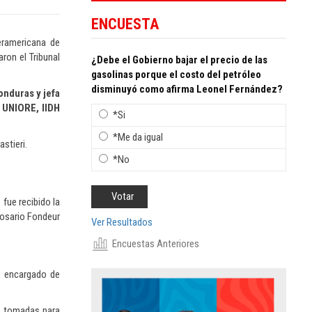
ENCUESTA
eramericana de
ron el Tribunal
¿Debe el Gobierno bajar el precio de las
gasolinas porque el costo del petróleo
disminuyó como afirma Leonel Fernández?
onduras y jefa
a UNIORE, IIDH
*Si
*Me da igual
stieri.
*No
 fue recibido la
Rosario Fondeur
Ver Resultados
Encuestas Anteriores
, encargado de
do tomadas para