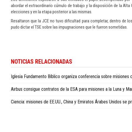
abordar el extraordinario cúmulo de trabajo y la disposición de la Alta
elecciones y en la etapa posterior a las mismas.
Resaltaron que la JCE no tuvo dificultad para completar, dentro de los
pudo dictar el TSE sobre las impugnaciones que le fueron sometidas.
Más
información
NOTICIAS RELACIONADAS
sobre
la
Iglesia Fundamento Bíblico organiza conferencia sobre misiones c
política
dominicana
Airbus consigue contratos de la ESA para misiones a la Luna y Ma
está
disponible
Ciencia: misiones de EE.UU., China y Emiratos Árabes Unidos se pr
en
Dominican
Republic
politics
news