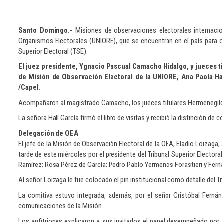
Santo Domingo.-
Misiones de observaciones electorales internaci
Organismos Electorales (UNIORE), que se encuentran en el país para ob
Superior Electoral (TSE).
El juez presidente, Ygnacio Pascual Camacho Hidalgo, y jueces ti
de Misión de Observación Electoral de la UNIORE, Ana Paola Hall
/Capel.
Acompañaron al magistrado Camacho, los jueces titulares Hermenegilda
La señora Hall García firmó el libro de visitas y recibió la distinción de 
Delegación de OEA
El jefe de la Misión de Observación Electoral de la OEA, Eladio Loizaga
tarde de este miércoles por el presidente del Tribunal Superior Electo
Ramírez; Rosa Pérez de García; Pedro Pablo Yermenos Forastieri y Fer
Al señor Loizaga le fue colocado el pin institucional como detalle del 
La comitiva estuvo integrada, además, por el señor Cristóbal Ferná
comunicaciones de la Misión.
Los anfitriones explicaron a sus invitados el papel desempeñado por