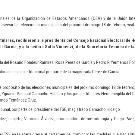
onales de la Organización de Estados Americanos (OEA) y de la Unión Int
servar las elecciones municipales del próximo domingo 18 de febrero, visita
tulares, recibieron a la presidenta del Consejo Nacional Electoral de H
 García, y a la señora Sofía Vincenzi, de la Secretaría Técnica de l
 del Rosario Fondeur Ramírez; Rosa Pérez de García y Pedro P. Yermenos Fora
colocarle el pin institucional por parte de la magistrada Pérez de García.
, a propósito de las elecciones municipales del próximo domingo 18 de febrero,
ral, Ygnacio Pascual Camacho Hidalgo y los jueces titulares Hermenegilda del 
nando Fernández Cruz.
Tribunal, por parte del presidente del TSE, magistrado Camacho Hidalgo.
ndez, subjefe; Verónica Álvarez, coordinadora de metodología y Diego Páez
 el TSE en la etapa previa al certamen del domingo; las medidas que han si