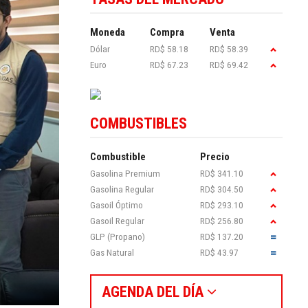
Moneda
Compra
Venta
Dólar
RD$ 58.18
RD$ 58.39
Euro
RD$ 67.23
RD$ 69.42
COMBUSTIBLES
Combustible
Precio
Gasolina Premium
RD$ 341.10
Gasolina Regular
RD$ 304.50
Gasoil Óptimo
RD$ 293.10
Gasoil Regular
RD$ 256.80
GLP (Propano)
RD$ 137.20
Gas Natural
RD$ 43.97
AGENDA DEL DÍA