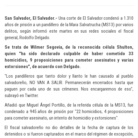
San Salvador, El Salvador
.-
Una corte de El Salvador condenó a 1.310
años de prisión
a un pandillero de la Mara Salvatrucha (MS13) por varios
delitos
, según informó este martes en sus redes sociales el fiscal
general, Rodolfo Delgado.
Se trata de Wilmer Segovia, de la reconocida célula Shulton,
quien "ha sido declarado culpable de haber cometido
33
homicidios, 9 proposiciones para cometer asesinatos
y varias
extorsiones", de acuerdo con Delgado.
"Los pandilleros que tanto dolor y llanto le han causado al pueblo
salvadoreño, NO VAN A SALIR.
Permanecerán encerrados hasta que
paguen por cada uno de sus crímenes.
Nos encargaremos de eso",
subrayó en Twitter.
Añadió que Miguel Ángel Portillo, de la referida célula de la MS13,
fue
condenado a 945 años de prisión por "22 homicidios,
4 proposiciones
para cometer asesinato, un intento de homicidio y extorsiones".
El fiscal salvadoreño no dio detalles de la fecha de captura de los
detenidos o si fueron capturados en el marco del régimen de excepción,