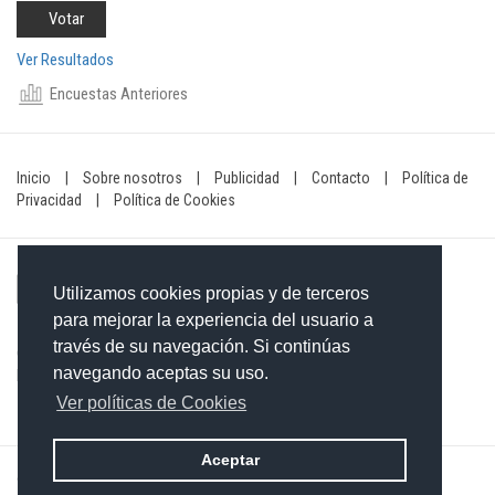
Ver Resultados
Encuestas Anteriores
Inicio
|
Sobre nosotros
|
Publicidad
|
Contacto
|
Política de
Privacidad
|
Política de Cookies
Utilizamos cookies propias y de terceros
para mejorar la experiencia del usuario a
través de su navegación. Si continúas
Contacto: 849-754-4472
navegando aceptas su uso.
Email:
redaccionxtra@gmail.com
/
redaccionextra@gmail.com
Ver políticas de Cookies
Aceptar
©2026 Grupo Informativo Dominicano S.R.L. Todos los derechos