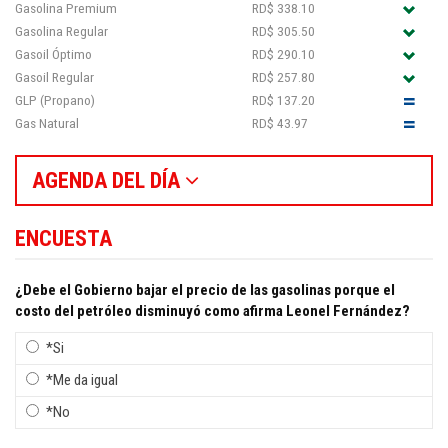
Gasolina Premium
RD$ 338.10
Gasolina Regular
RD$ 305.50
Gasoil Óptimo
RD$ 290.10
Gasoil Regular
RD$ 257.80
GLP (Propano)
RD$ 137.20
Gas Natural
RD$ 43.97
AGENDA DEL DÍA
ENCUESTA
¿Debe el Gobierno bajar el precio de las gasolinas porque el
costo del petróleo disminuyó como afirma Leonel Fernández?
*Si
*Me da igual
*No