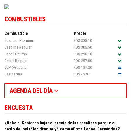
COMBUSTIBLES
Combustible
Precio
Gasolina Premium
RD$ 338.10
Gasolina Regular
RD$ 305.50
Gasoil Óptimo
RD$ 290.10
Gasoil Regular
RD$ 257.80
GLP (Propano)
RD$ 137.20
Gas Natural
RD$ 43.97
AGENDA DEL DÍA
ENCUESTA
¿Debe el Gobierno bajar el precio de las gasolinas porque el
costo del petróleo disminuyó como afirma Leonel Fernández?