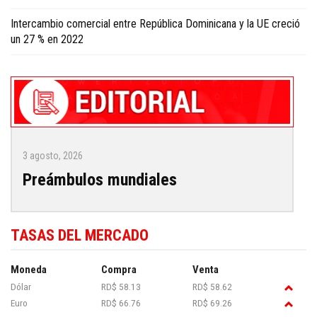
Intercambio comercial entre República Dominicana y la UE creció
un 27 % en 2022
3 agosto, 2026
Preámbulos mundiales
TASAS DEL MERCADO
Moneda
Compra
Venta
Dólar
RD$ 58.13
RD$ 58.62
Euro
RD$ 66.76
RD$ 69.26