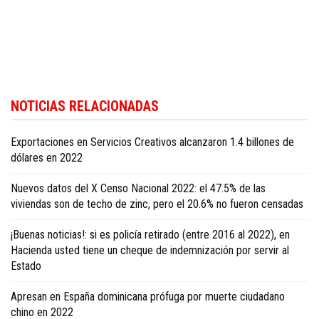
Siga las últimas noticias económicas del país en
Dominican Republic
NOTICIAS RELACIONADAS
business news in English
.
Exportaciones en Servicios Creativos alcanzaron 1.4 billones de
dólares en 2022
Nuevos datos del X Censo Nacional 2022: el 47.5% de las
viviendas son de techo de zinc, pero el 20.6% no fueron censadas
¡Buenas noticias!: si es policía retirado (entre 2016 al 2022), en
Hacienda usted tiene un cheque de indemnización por servir al
Estado
Apresan en España dominicana prófuga por muerte ciudadano
chino en 2022