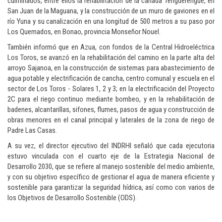
culminados, entre ellos la rehabilitación de la cañada Tenguerengue, en
San Juan de la Maguana, y la construcción de un muro de gaviones en el
río Yuna y su canalización en una longitud de 500 metros a su paso por
Los Quemados, en Bonao, provincia Monseñor Nouel.
También informó que en Azua, con fondos de la Central Hidroeléctrica
Los Toros, se avanzó en la rehabilitación del camino en la parte alta del
arroyo Sajanoa, en la construcción de sistemas para abastecimiento de
agua potable y electrificación de cancha, centro comunal y escuela en el
sector de Los Toros - Solares 1, 2 y 3; en la electrificación del Proyecto
2C para el riego continuo mediante bombeo, y en la rehabilitación de
badenes, alcantarillas, sifones, flumes, pasos de agua y construcción de
obras menores en el canal principal y laterales de la zona de riego de
Padre Las Casas.
A su vez, el director ejecutivo del INDRHI señaló que cada ejecutoria
estuvo vinculada con el cuarto eje de la Estrategia Nacional de
Desarrollo 2030, que se refiere al manejo sostenible del medio ambiente,
y con su objetivo específico de gestionar el agua de manera eficiente y
sostenible para garantizar la seguridad hídrica, así como con varios de
los Objetivos de Desarrollo Sostenible (ODS).