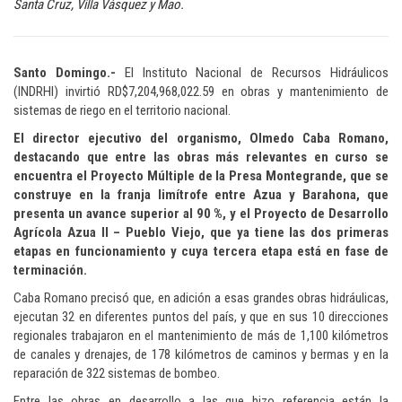
Santa Cruz, Villa Vásquez y Mao.
Santo Domingo.-
El Instituto Nacional de Recursos Hidráulicos
(INDRHI) invirtió RD$7,204,968,022.59 en obras y mantenimiento de
sistemas de riego en el territorio nacional.
El director ejecutivo del organismo, Olmedo Caba Romano,
destacando que entre las obras más relevantes en curso se
encuentra el Proyecto Múltiple de la Presa Montegrande, que se
construye en la franja limítrofe entre Azua y Barahona, que
presenta un avance superior al 90 %, y el Proyecto de Desarrollo
Agrícola Azua II – Pueblo Viejo, que ya tiene las dos primeras
etapas en funcionamiento y cuya tercera etapa está en fase de
terminación.
Caba Romano precisó que, en adición a esas grandes obras hidráulicas,
ejecutan 32 en diferentes puntos del país, y que en sus 10 direcciones
regionales trabajaron en el mantenimiento de más de 1,100 kilómetros
de canales y drenajes, de 178 kilómetros de caminos y bermas y en la
reparación de 322 sistemas de bombeo.
Entre las obras en desarrollo a las que hizo referencia están la