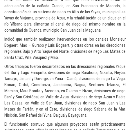
adecuación de la cañada Grande, en San Francisco de Macorís, la
construcción de un sistema de riego en Alto de las Yayas, municipio Las
Yayas de Viajama, provincia de Azua, y la rehabilitación de un dique en el
río Yábano para alimentar el canal de riego del mismo nombre en la
comunidad de Cuenda, municipio San Juan de la Maguana.
Indicó que también realizaron intervenciones en los canales Monsieur
Bogaert, Mao – Gurabo y Luis Bogaert, y otras obras en las direcciones
regionales Bajo y Alto Yaque del Norte, divisiones de riego Las Matas de
Santa Cruz, Villa Vásquez y Mao.
Otros trabajos fueron desarrollados en las direcciones regionales Yaque
del Sur y Lago Enriquillo, divisiones de riego Barahona, Nizaíto, Neyba,
Tamayo, Jimaní y Duvergé; en Yuna - Camú, divisiones de riego La Vega,
Bonao, Cotuí, Constanza, Jarabacoa, Nagua, Sectores Telanza, El
Memiso, Mara Bonita y Arenoso; en Ozama – Nizao, divisiones de riego
Baní y San Cristóbal; en Valle de Azua, divisiones de riego Azua y Padre
Las Casas; en Valle de San Juan, divisiones de riego San Juan y Las
Matas de Farfán, y en el Este, divisiones de riego Sabana de la Mar,
Nisibón, San Rafael del Yuna, Baiguá y Bayaguana.
El funcionario sostuvo que algunos proyectos están prácticamente