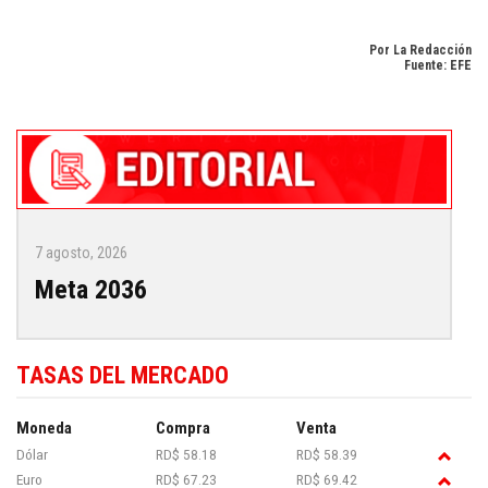
Por La Redacción
Fuente: EFE
Descubra la actualidad deportiva en
Dominican Republic sports news in
English
.
7 agosto, 2026
Meta 2036
TASAS DEL MERCADO
Moneda
Compra
Venta
Dólar
RD$ 58.18
RD$ 58.39
Euro
RD$ 67.23
RD$ 69.42