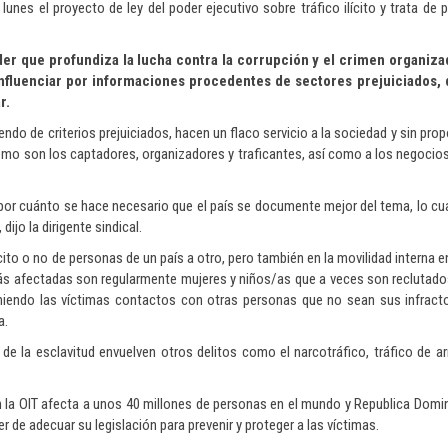
 lunes el proyecto de ley del poder ejecutivo sobre tráfico ilícito y trata de
er que profundiza la lucha contra la corrupción y el crimen organiza
influenciar por informaciones procedentes de sectores prejuiciados, 
r.
ndo de criterios prejuiciados, hacen un flaco servicio a la sociedad y sin pro
s como son los captadores, organizadores y traficantes, así como a los negocio
or cuánto se hace necesario que el país se documente mejor del tema, lo cua
ijo la dirigente sindical.
ícito o no de personas de un país a otro, pero también en la movilidad interna 
ás afectadas son regularmente mujeres y niños/as que a veces son reclutado
eniendo las víctimas contactos con otras personas que no sean sus infracto
a.
 de la esclavitud envuelven otros delitos como el narcotráfico, tráfico de a
la OIT afecta a unos 40 millones de personas en el mundo y Republica Domin
er de adecuar su legislación para prevenir y proteger a las víctimas.