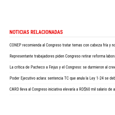
Para
conocer
NOTICIAS RELACIONADAS
más
noticias
CONEP recomienda al Congreso tratar temas con cabeza fría y no
sobre
la
Representante trabajadores piden Congreso retirar reforma laboral
República
Dominicana,
La crítica de Pacheco a Finjus y el Congreso: se durmieron al cre
visite
Dominican
Poder Ejecutivo aclara: sentencia TC que anula la Ley 1-24 se 
Republic
news
CARD lleva al Congreso iniciativa elevaría a RD$60 mil salario de
in
English
.