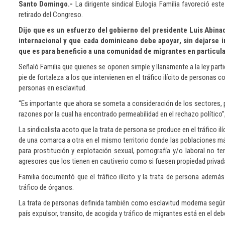
Santo Domingo.-
La dirigente sindical Eulogia Familia favoreció este
retirado del Congreso.
Dijo que es un esfuerzo del gobierno del presidente Luis Abinad
internacional y que cada dominicano debe apoyar, sin dejarse 
que es para beneficio a una comunidad de migrantes en particula
Señaló Familia que quienes se oponen simple y llanamente a la ley partie
pie de fortaleza a los que intervienen en el tráfico ilícito de persona
personas en esclavitud.
“Es importante que ahora se someta a consideración de los sectores, p
razones por la cual ha encontrado permeabilidad en el rechazo político”, d
La sindicalista acoto que la trata de persona se produce en el tráfico il
de una comarca a otra en el mismo territorio donde las poblaciones m
para prostitución y explotación sexual, pornografía y/o laboral no t
agresores que los tienen en cautiverio como si fuesen propiedad privad
Familia documentó que el tráfico ilícito y la trata de persona además
tráfico de órganos.
La trata de personas definida también como esclavitud moderna según 
país expulsor, transito, de acogida y tráfico de migrantes está en el deb