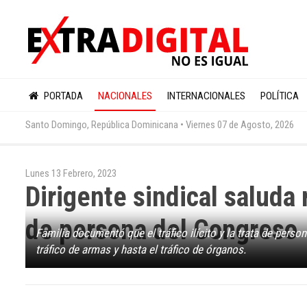
PORTADA
NACIONALES
INTERNACIONALES
POLÍTICA
Santo Domingo, República Dominicana •
Viernes 07 de Agosto, 2026
Lunes 13 Febrero, 2023
Dirigente sindical saluda 
de persona del Congreso
Familia documentó que el tráfico ilícito y la trata de pers
tráfico de armas y hasta el tráfico de órganos.