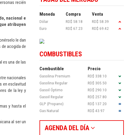
 personas recién
Moneda
Compra
Venta
do, nacional e
Dólar
RD$ 58.18
RD$ 58.39
que atribuyen
Euro
RD$ 67.23
RD$ 69.42
ponérselo le dan
s de acogida de
COMBUSTIBLES
l es una de las
Combustible
Precio
Gasolina Premium
RD$ 338.10
entre nacionales
Gasolina Regular
RD$ 305.50
s en esclavitud
Gasoil Óptimo
RD$ 290.10
res de la ley y
Gasoil Regular
RD$ 257.80
GLP (Propano)
RD$ 137.20
rmas y hasta el
Gas Natural
RD$ 43.97
icana al ser un
AGENDA DEL DÍA