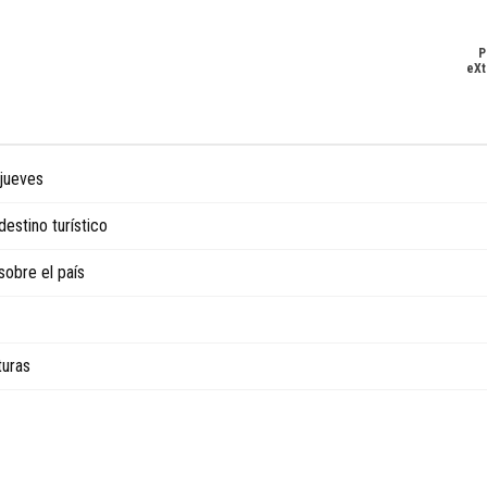
P
eXt
 jueves
estino turístico
 sobre el país
turas