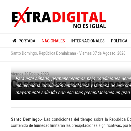
PORTADA
NACIONALES
INTERNACIONALES
POLÍTICA
Santo Domingo, República Dominicana •
Viernes 07 de Agosto, 2026
Viernes 20 Enero, 2023
Para este sábado, permaneceremos bajo condiciones genera
Conozca las condiciones 
incidiendo la circulación anticiclónica y la masa de aire c
mayormente soleado con escasas precipitaciones en gran pa
Santo Domingo.-
Las condiciones del tiempo sobre la República Do
contenido de humedad limitarán las precipitaciones significativas, por l