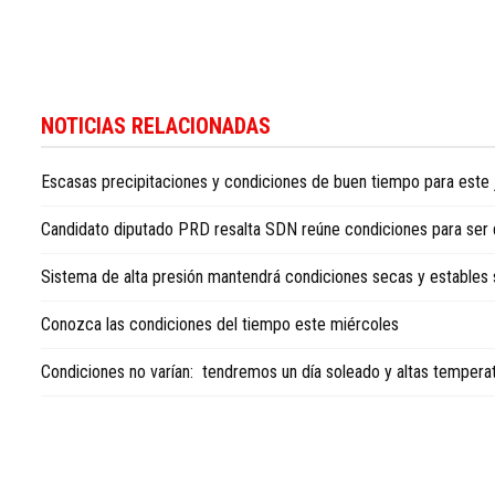
Para
conocer
NOTICIAS RELACIONADAS
más
noticias
Escasas precipitaciones y condiciones de buen tiempo para este
sobre
la
Candidato diputado PRD resalta SDN reúne condiciones para ser d
República
Dominicana,
Sistema de alta presión mantendrá condiciones secas y estables
visite
Dominican
Conozca las condiciones del tiempo este miércoles
Republic
news
Condiciones no varían: tendremos un día soleado y altas tempera
in
English
.