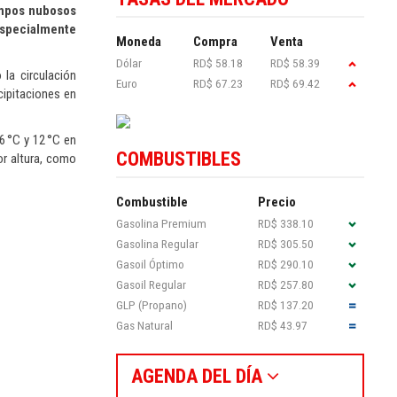
ampos nubosos
especialmente
Moneda
Compra
Venta
Dólar
RD$ 58.18
RD$ 58.39
la circulación
Euro
RD$ 67.23
RD$ 69.42
cipitaciones en
6 °C y 12 °C en
COMBUSTIBLES
or altura, como
Combustible
Precio
Gasolina Premium
RD$ 338.10
Gasolina Regular
RD$ 305.50
Gasoil Óptimo
RD$ 290.10
Gasoil Regular
RD$ 257.80
GLP (Propano)
RD$ 137.20
Gas Natural
RD$ 43.97
AGENDA DEL DÍA