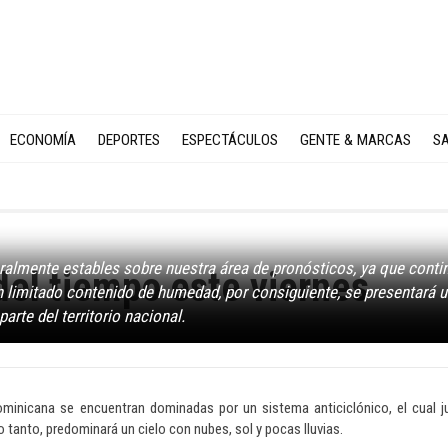
ECONOMÍA
DEPORTES
ESPECTÁCULOS
GENTE & MARCAS
SA
lmente estables sobre nuestra área de pronósticos, ya que conti
del tiempo este viernes
on limitado contenido de humedad, por consiguiente, se presentará u
rte del territorio nacional.
minicana se encuentran dominadas por un sistema anticiclónico, el cual j
o tanto, predominará un cielo con nubes, sol y pocas lluvias.