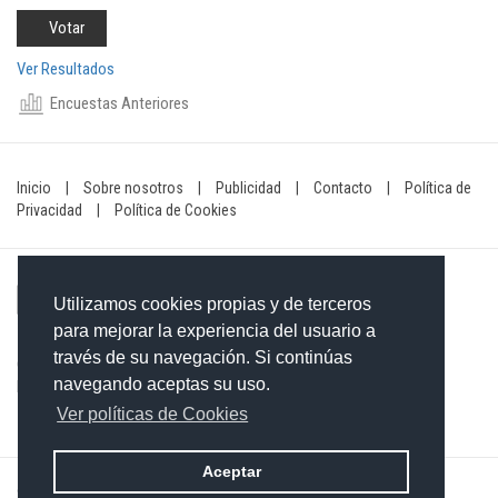
Ver Resultados
Encuestas Anteriores
Inicio
|
Sobre nosotros
|
Publicidad
|
Contacto
|
Política de
Privacidad
|
Política de Cookies
Utilizamos cookies propias y de terceros
para mejorar la experiencia del usuario a
través de su navegación. Si continúas
Contacto: 849-754-4472
navegando aceptas su uso.
Email:
redaccionxtra@gmail.com
/
redaccionextra@gmail.com
Ver políticas de Cookies
Aceptar
©2026 Grupo Informativo Dominicano S.R.L. Todos los derechos