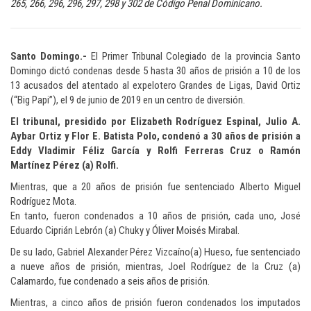
265, 266, 296, 296, 297, 298 y 302 de Código Penal Dominicano.
Santo Domingo.-
El Primer Tribunal Colegiado de la provincia Santo
Domingo dictó condenas desde 5 hasta 30 años de prisión a 10 de los
13 acusados del atentado al expelotero Grandes de Ligas, David Ortiz
(“Big Papi”), el 9 de junio de 2019 en un centro de diversión.
El tribunal, presidido por Elizabeth Rodríguez Espinal, Julio A.
Aybar Ortiz y Flor E. Batista Polo, condenó a 30 años de prisión a
Eddy Vladimir Féliz García y Rolfi Ferreras Cruz o Ramón
Martínez Pérez (a) Rolfi.
Mientras, que a 20 años de prisión fue sentenciado Alberto Miguel
Rodríguez Mota.
En tanto, fueron condenados a 10 años de prisión, cada uno, José
Eduardo Ciprián Lebrón (a) Chuky y Óliver Moisés Mirabal.
De su lado, Gabriel Alexander Pérez Vizcaíno(a) Hueso, fue sentenciado
a nueve años de prisión, mientras, Joel Rodríguez de la Cruz (a)
Calamardo, fue condenado a seis años de prisión.
Mientras, a cinco años de prisión fueron condenados los imputados