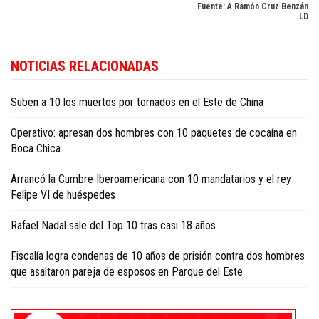
Fuente: A Ramón Cruz Benzán
LD
Para conocer más noticias sobre la República Dominicana, visite
Dominica
NOTICIAS RELACIONADAS
Republic news in English
.
Suben a 10 los muertos por tornados en el Este de China
Operativo: apresan dos hombres con 10 paquetes de cocaína en
Boca Chica
Arrancó la Cumbre Iberoamericana con 10 mandatarios y el rey
Felipe VI de huéspedes
Rafael Nadal sale del Top 10 tras casi 18 años
Fiscalía logra condenas de 10 años de prisión contra dos hombres
que asaltaron pareja de esposos en Parque del Este