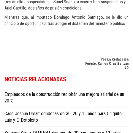
tres de ellos suspendidos, a Suriel Suazo, a cinco y tres suspendidos y a
Ariel Castillo, dos años de prisión condicional.
Mientras que, al imputado Domingo Antonio Santiago, se le dio un
principio de oportunidad, tras acoger el dictamen del ministerio público.
Por La Redacción
Fuente: Ramón Cruz Benzán
LD
Para conocer más noticias sobre la República Dominicana, visite
Dominica
NOTICIAS RELACIONADAS
Republic news in English
.
Empleados de la construcción recibirán una mejora salarial de un
20 %
Caso Joshua Omar: condenas de 30, 20 y 15 años para Chiquito,
Luis y El Dotolcito
Semana Santa: INTRANT dispone de 20 camionetas y 12 grúas