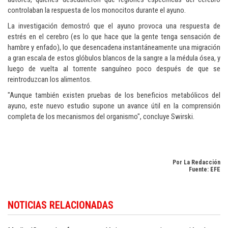
controlaban la respuesta de los monocitos durante el ayuno.
La investigación demostró que el ayuno provoca una respuesta de
estrés en el cerebro (es lo que hace que la gente tenga sensación de
hambre y enfado), lo que desencadena instantáneamente una migración
a gran escala de estos glóbulos blancos de la sangre a la médula ósea, y
luego de vuelta al torrente sanguíneo poco después de que se
reintroduzcan los alimentos.
"Aunque también existen pruebas de los beneficios metabólicos del
ayuno, este nuevo estudio supone un avance útil en la comprensión
completa de los mecanismos del organismo", concluye Swirski.
Por La Redacción
Fuente: EFE
Encuentre más contenidos sobre salud y estilo de vida en
Dominican Republ
NOTICIAS RELACIONADAS
health and living news in English
.