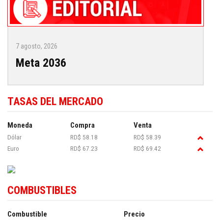
news in English
.
7 agosto, 2026
Meta 2036
TASAS DEL MERCADO
Moneda
Compra
Venta
Dólar
RD$ 58.18
RD$ 58.39
Euro
RD$ 67.23
RD$ 69.42
COMBUSTIBLES
Combustible
Precio