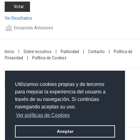
Ver Resultados
Encuestas Anteriores
Inicio
|
Sobre nosotros
|
Publicidad
|
Contacto
|
Política de
Privacidad
|
Política de Cookies
Utilizamos cookies propias y de terceros
para mejorar la experiencia del usuario a
través de su navegación. Si continúas
Contacto: 849-754-4472
navegando aceptas su uso.
Email:
redaccionxtra@gmail.com
/
redaccionextra@gmail.com
Ver políticas de Cookies
Aceptar
©2026 Grupo Informativo Dominicano S.R.L. Todos los derechos