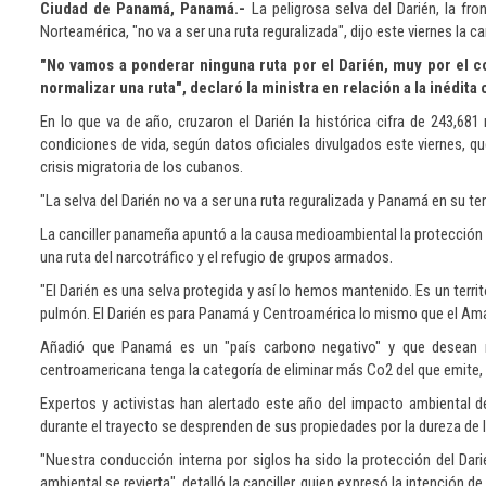
Ciudad de Panamá, Panamá.-
La peligrosa selva del Darién, la f
Norteamérica, "no va a ser una ruta reguralizada", dijo este viernes la 
"No vamos a ponderar ninguna ruta por el Darién, muy por el con
normalizar una ruta", declaró la ministra en relación a la inédita
En lo que va de año, cruzaron el Darién la histórica cifra de 243,68
condiciones de vida, según datos oficiales divulgados este viernes, qu
crisis migratoria de los cubanos.
"La selva del Darién no va a ser una ruta reguralizada y Panamá en su te
La canciller panameña apuntó a la causa medioambiental la protección d
una ruta del narcotráfico y el refugio de grupos armados.
"El Darién es una selva protegida y así lo hemos mantenido. Es un terr
pulmón. El Darién es para Panamá y Centroamérica lo mismo que el Ama
Añadió que Panamá es un "país carbono negativo" y que desean ma
centroamericana tenga la categoría de eliminar más Co2 del que emite, l
Expertos y activistas han alertado este año del impacto ambiental de
durante el trayecto se desprenden de sus propiedades por la dureza de l
"Nuestra conducción interna por siglos ha sido la protección del Da
ambiental se revierta", detalló la canciller, quien expresó la intención de