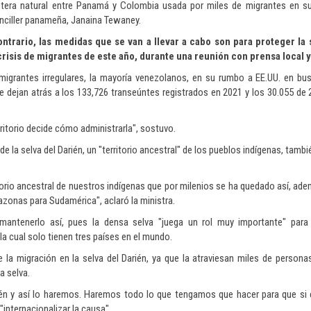
rontera natural entre Panamá y Colombia usada por miles de migrantes en s
canciller panameña, Janaina Tewaney.
trario, las medidas que se van a llevar a cabo son para proteger la 
 crisis de migrantes de este año, durante una reunión con prensa local y
1 migrantes irregulares, la mayoría venezolanos, en su rumbo a EE.UU. en b
e dejan atrás a los 133,726 transeúntes registrados en 2021 y los 30.055 de 
rritorio decide cómo administrarla", sostuvo.
e la selva del Darién, un "territorio ancestral" de los pueblos indígenas, tam
itorio ancestral de nuestros indígenas que por milenios se ha quedado así, ad
zonas para Sudamérica", aclaró la ministra.
ntenerlo así, pues la densa selva "juega un rol muy importante" para
a cual solo tienen tres países en el mundo.
 la migración en la selva del Darién, ya que la atraviesan miles de persona
a selva.
rién y así lo haremos. Haremos todo lo que tengamos que hacer para que si
 "internacionalizar la causa".