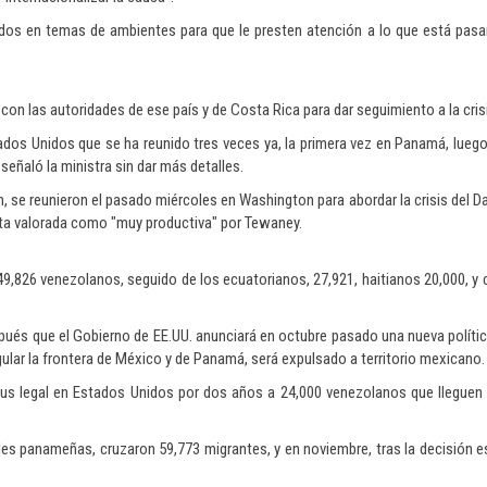
dos en temas de ambientes para que le presten atención a lo que está pasa
con las autoridades de ese país y de Costa Rica para dar seguimiento a la cris
os Unidos que se ha reunido tres veces ya, la primera vez en Panamá, luego
eñaló la ministra sin dar más detalles.
n, se reunieron el pasado miércoles en Washington para abordar la crisis del D
sita valorada como "muy productiva" por Tewaney.
149,826 venezolanos, seguido de los ecuatorianos, 27,921, haitianos 20,000, y 
pués que el Gobierno de EE.UU. anunciará en octubre pasado una nueva polític
lar la frontera de México y de Panamá, será expulsado a territorio mexicano.
us legal en Estados Unidos por dos años a 24,000 venezolanos que lleguen 
ales panameñas, cruzaron 59,773 migrantes, y en noviembre, tras la decisión 