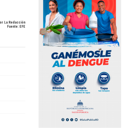
or La Redacción
Fuente: EFE