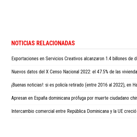
Si
desea
NOTICIAS RELACIONADAS
seguir
la
Exportaciones en Servicios Creativos alcanzaron 1.4 billones de 
actualidad
internacional
Nuevos datos del X Censo Nacional 2022: el 47.5% de las viviend
con
enfoque
¡Buenas noticias!: si es policía retirado (entre 2016 al 2022), en
en
la
Apresan en España dominicana prófuga por muerte ciudadano ch
República
Dominicana,
Intercambio comercial entre República Dominicana y la UE creci
consulte
Dominican
Republic
news