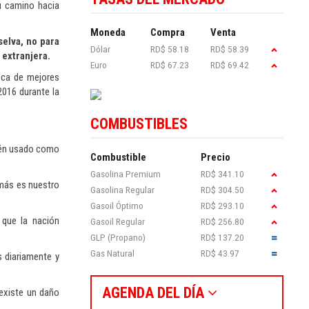
u camino hacia
Moneda
Compra
Venta
selva, no para
Dólar
RD$ 58.18
RD$ 58.39
 extranjera.
Euro
RD$ 67.23
RD$ 69.42
usca de mejores
2016 durante la
COMBUSTIBLES
bién usado como
Combustible
Precio
Gasolina Premium
RD$ 341.10
emás es nuestro
Gasolina Regular
RD$ 304.50
Gasoil Óptimo
RD$ 293.10
 que la nación
Gasoil Regular
RD$ 256.80
GLP (Propano)
RD$ 137.20
Gas Natural
RD$ 43.97
s diariamente y
AGENDA DEL DÍA
 existe un daño